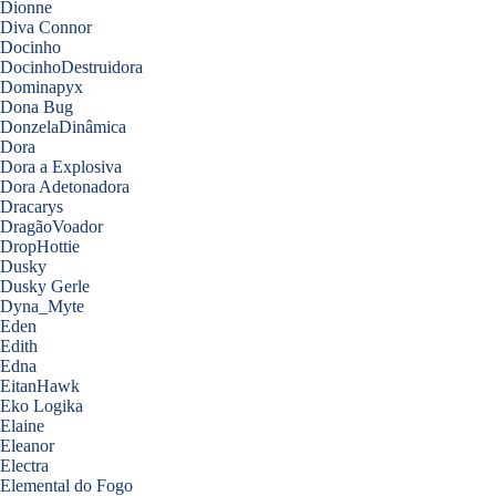
Dionne
Diva Connor
Docinho
DocinhoDestruidora
Dominapyx
Dona Bug
DonzelaDinâmica
Dora
Dora a Explosiva
Dora Adetonadora
Dracarys
DragãoVoador
DropHottie
Dusky
Dusky Gerle
Dyna_Myte
Eden
Edith
Edna
EitanHawk
Eko Logika
Elaine
Eleanor
Electra
Elemental do Fogo