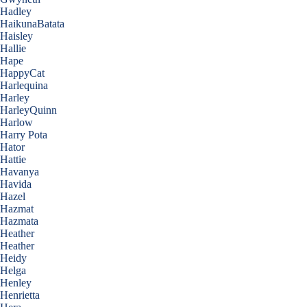
Hadley
HaikunaBatata
Haisley
Hallie
Hape
HappyCat
Harlequina
Harley
HarleyQuinn
Harlow
Harry Pota
Hator
Hattie
Havanya
Havida
Hazel
Hazmat
Hazmata
Heather
Heather
Heidy
Helga
Henley
Henrietta