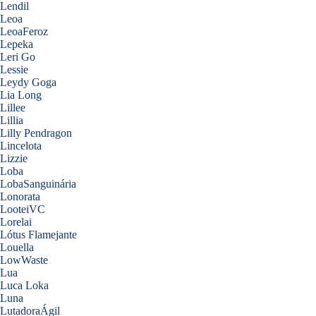
Lendil
Leoa
LeoaFeroz
Lepeka
Leri Go
Lessie
Leydy Goga
Lia Long
Lillee
Lillia
Lilly Pendragon
Lincelota
Lizzie
Loba
LobaSanguinária
Lonorata
LooteiVC
Lorelai
Lótus Flamejante
Louella
LowWaste
Lua
Luca Loka
Luna
LutadoraÁgil