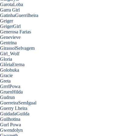
GarotaLoba
Garra Girl
GatinhaGuerrilheira
Geiger
GeigerGirl
Generosa Farias
Genevieve
Gentrina
GirassolSelvagem
Girl_Wolf
Gloria
GlóriaEterna
Golobuka
Gracie
Greta
GrrrlPowa
GruenHilda
Gudrun
GuerreiraSemIgual
Guerry Lheira
GuidadaGuilda
Guilhotina
Gurl Powa
Gwendolyn
Gwyneth