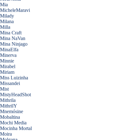
Mia
MicheleMaravi
Milady
Milana
Milla
Mina Craft
Mina NaVan
Mina Ninjago
MinaElfa
Minerva
Minnie
Mirabel
Miriam
Miss Luizinha
Missandei
Mist
MistyHeadShot
Mithrila
MithrilY
Mnemósine
Mobaltina
Mochi Media
Mocinha Mortal
Moira
Molgana