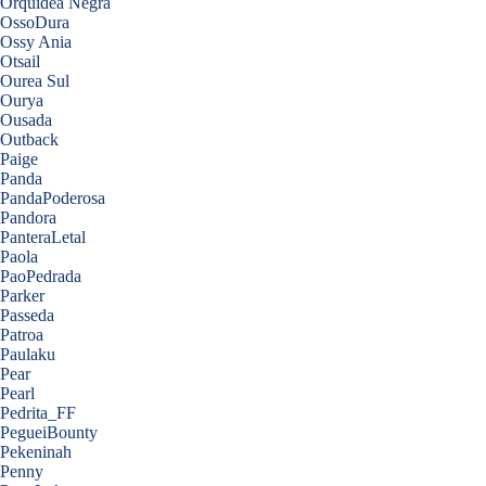
Orquídea Negra
OssoDura
Ossy Ania
Otsail
Ourea Sul
Ourya
Ousada
Outback
Paige
Panda
PandaPoderosa
Pandora
PanteraLetal
Paola
PaoPedrada
Parker
Passeda
Patroa
Paulaku
Pear
Pearl
Pedrita_FF
PegueiBounty
Pekeninah
Penny