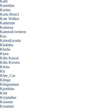
Kalli
Kanedias
Karina
Karla Brun1
Kate Walker
Katherine
Katnissa
KatnissEverdeen
Kaz
KebraEscudo
Khabiba
Khalia
Kiara
Killa Kawai
Killa Kween
Kimia
Kit
Kitty_Cat
Klinga
Klingoniana
Kpetinha
Kriti
Kryptaline
Kusamn
Kusamni