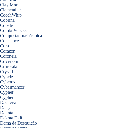
Clay Mori
Clementine
CoachWhip
Cobrina
Colette
Combi Versace
ConquistadoraCósmica
Constance
Cora
Corazon
Coroneia
Cover Girl
Crurokila
Crystal
Cybele
Cyberex
Cybermancer
Cypher
Cypher
Daenerys
Daisy
Dakota
Dakota Dali
Dama da Destruição