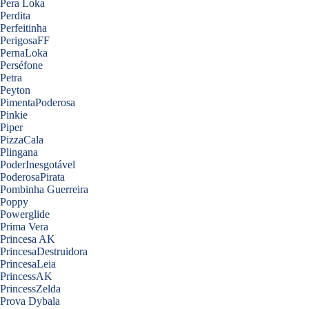
Pera Loka
Perdita
Perfeitinha
PerigosaFF
PernaLoka
Perséfone
Petra
Peyton
PimentaPoderosa
Pinkie
Piper
PizzaCala
Plingana
PoderInesgotável
PoderosaPirata
Pombinha Guerreira
Poppy
Powerglide
Prima Vera
Princesa AK
PrincesaDestruidora
PrincesaLeia
PrincessAK
PrincessZelda
Prova Dybala