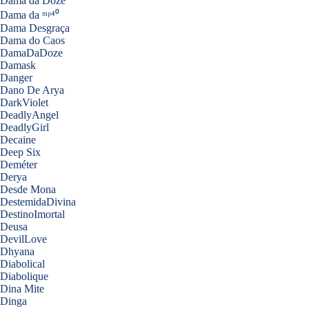
Dama da Doze
Dama da ᵐᵖ⁴⁰
Dama Desgraça
Dama do Caos
DamaDaDoze
Damask
Danger
Dano De Arya
DarkViolet
DeadlyAngel
DeadlyGirl
Decaine
Deep Six
Deméter
Derya
Desde Mona
DestemidaDivina
DestinoImortal
Deusa
DevilLove
Dhyana
Diabolical
Diabolique
Dina Mite
Dinga