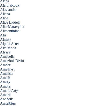
Alena
AlerthaRoux
Alessandra
Aliana
Alice
Alice Liddell
AliceMaravylha
Alimentinina
Alis
Almaty
Alpina Aster
Alta Motta
Alyssa
Amabella
AmazôniaDivina
Amber
Amethyst
Ametista
Amiah
Amigx
Amora
Amora Arty
Amoril
Anabella
Angelblue