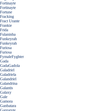
Fortinayte
Fortinayte
Fortune
Fracking
Fract Urante
Frankie
Frida
Fulaninha
Funkeyrah
Funkeyrah
Furiosa
Furiosa
FymaleFyghter
Gada
GadaGadola
Galadriel
Galadriela
Galandriel
Galandrina
Galantis
Galaxy
Gale
Gamora
Ganbatara
Gargaryte