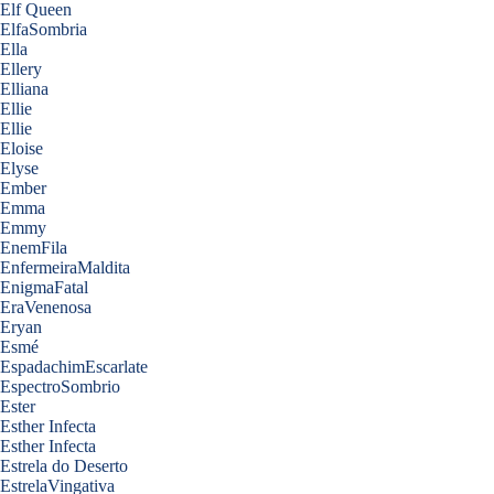
Elf Queen
ElfaSombria
Ella
Ellery
Elliana
Ellie
Ellie
Eloise
Elyse
Ember
Emma
Emmy
EnemFila
EnfermeiraMaldita
EnigmaFatal
EraVenenosa
Eryan
Esmé
EspadachimEscarlate
EspectroSombrio
Ester
Esther Infecta
Esther Infecta
Estrela do Deserto
EstrelaVingativa