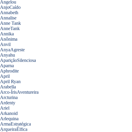
Angelou
AnjoCaído
Annabeth
Annalise
Anne Tank
AnneTank
Annika
Anônima
Anvil
AnyaAgreste
Anyahu
ApariçãoSilenciosa
Aparna
Aphrodite
April
April Ryan
Arabella
Arco-ÍrisAventureira
Arcturina
Ardenty
Ariel
Arkanoid
Arlequina
ArmaEstratégica
ArqueiraÉlfica