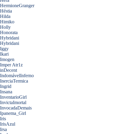
Hera
HermioneGranger
Héstia
Hilda
Himiko
Holly
Honorata
Hybridani
Hybridani
Iggy
Ikari
Imogen
Imper Atr1z
inDecent
IndomávelInferno
InerciaTermica
Ingrid
Insana
InventarioGirl
InvictaImortal
InvocadaDemais
Ipanema_Girl
Iris
IrisAzul
Irsa