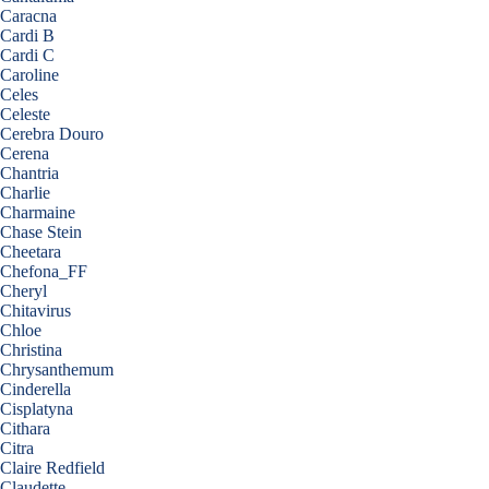
Caracna
Cardi B
Cardi C
Caroline
Celes
Celeste
Cerebra Douro
Cerena
Chantria
Charlie
Charmaine
Chase Stein
Cheetara
Chefona_FF
Cheryl
Chitavirus
Chloe
Christina
Chrysanthemum
Cinderella
Cisplatyna
Cithara
Citra
Claire Redfield
Claudette