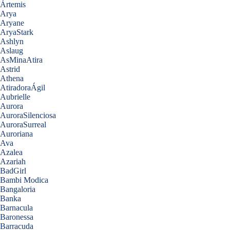
Ártemis
Arya
Aryane
AryaStark
Ashlyn
Aslaug
AsMinaAtira
Astrid
Athena
AtiradoraÁgil
Aubrielle
Aurora
AuroraSilenciosa
AuroraSurreal
Auroriana
Ava
Azalea
Azariah
BadGirl
Bambi Modica
Bangaloria
Banka
Barnacula
Baronessa
Barracuda