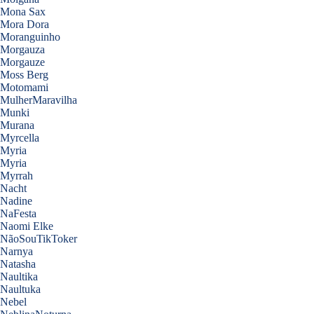
Mona Sax
Mora Dora
Moranguinho
Morgauza
Morgauze
Moss Berg
Motomami
MulherMaravilha
Munki
Murana
Myrcella
Myria
Myria
Myrrah
Nacht
Nadine
NaFesta
Naomi Elke
NãoSouTikToker
Narnya
Natasha
Naultika
Naultuka
Nebel