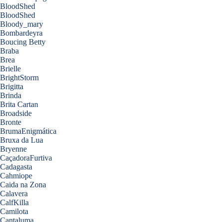
BloodShed
BloodShed
Bloody_mary
Bombardeyra
Boucing Betty
Braba
Brea
Brielle
BrightStorm
Brigitta
Brinda
Brita Cartan
Broadside
Bronte
BrumaEnigmática
Bruxa da Lua
Bryenne
CaçadoraFurtiva
Cadagasta
Cahmiope
Caida na Zona
Calavera
CalfKilla
Camilota
Cantaluma