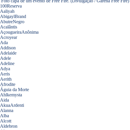
Foto capa de um evento de Free Fire. (Divulgação / Garena Free Fire)
100Reserva
Aaliyah
AbigaylBrand
AbutreNegro
Acalântis
AçougueiraAnônima
Acroyear
Ada
Addison
Adelaide
Adele
Adeline
Adya
Aeris
Aerith
Afrodite
Águia da Morte
Ahlkemysta
Aida
AkuaArdenti
Alanna
Alba
Alcott
Aldebron