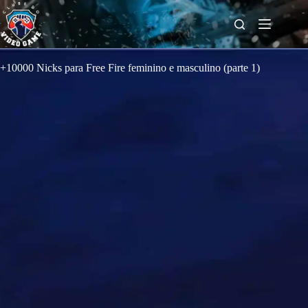
S
k
i
p
t
o
+10000 Nicks para Free Fire feminino e masculino (parte 1)
c
o
n
t
e
n
t