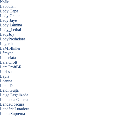
Kylie
Laboutan
Lady Capa
Lady Crane
Lady Jaye
Lady Lâmina
Lady_Lethal
LadyJoy
LadyPredadora
Lagertha
LaM14killer
Lâmyna
Lancelata
Lara Croft
LaraCroftBR
Larissa
Layla
Leanna
Leidi Dai
Leidi Guga
Leiga Legalizada
Lenda da Guerra
LendaObscura
LendáriaLutadora
LendaSuprema