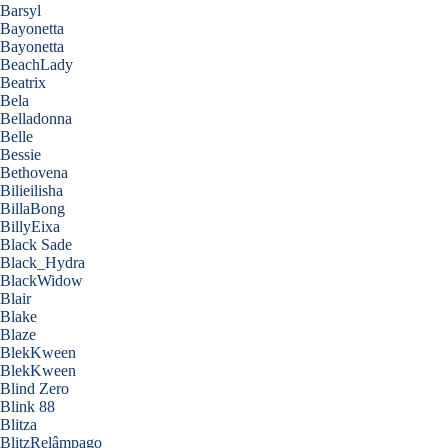
Barsyl
Bayonetta
Bayonetta
BeachLady
Beatrix
Bela
Belladonna
Belle
Bessie
Bethovena
Bilieilisha
BillaBong
BillyEixa
Black Sade
Black_Hydra
BlackWidow
Blair
Blake
Blaze
BlekKween
BlekKween
Blind Zero
Blink 88
Blitza
BlitzRelâmpago