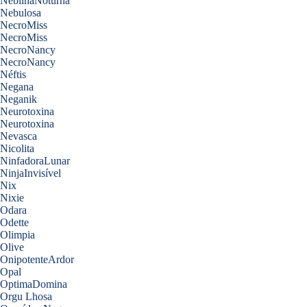
NeblinaNoturna
Nebulosa
NecroMiss
NecroMiss
NecroNancy
NecroNancy
Néftis
Negana
Neganik
Neurotoxina
Neurotoxina
Nevasca
Nicolita
NinfadoraLunar
NinjaInvisível
Nix
Nixie
Odara
Odette
Olimpia
Olive
OnipotenteArdor
Opal
OptimaDomina
Orgu Lhosa