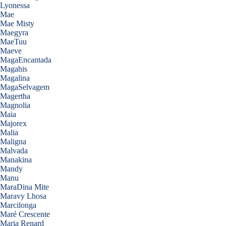
Lyonessa
Mae
Mae Misty
Maegyra
MaeTuu
Maeve
MagaEncantada
Magahis
Magalina
MagaSelvagem
Magertha
Magnolia
Maia
Majorex
Malia
Maligna
Malvada
Manakina
Mandy
Manu
MaraDina Mite
Maravy Lhosa
Marcilonga
Maré Crescente
Maria Renard