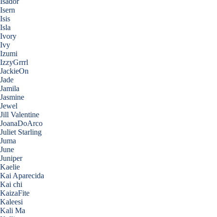
Isador
Isern
Isis
Isla
Ivory
Ivy
Izumi
IzzyGrrrl
JackieOn
Jade
Jamila
Jasmine
Jewel
Jill Valentine
JoanaDoArco
Juliet Starling
Juma
June
Juniper
Kaelie
Kai Aparecida
Kai chi
KaizaFite
Kaleesi
Kali Ma