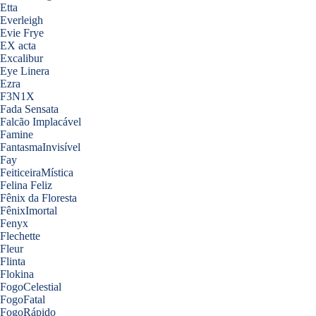
Etta
Everleigh
Evie Frye
EX acta
Excalibur
Eye Linera
Ezra
F3N1X
Fada Sensata
Falcão Implacável
Famine
FantasmaInvisível
Fay
FeiticeiraMística
Felina Feliz
Fênix da Floresta
FênixImortal
Fenyx
Flechette
Fleur
Flinta
Flokina
FogoCelestial
FogoFatal
FogoRápido