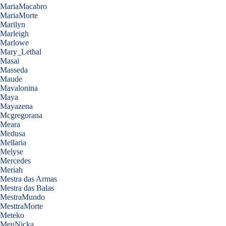
MariaMacabro
MariaMorte
Marilyn
Marleigh
Marlowe
Mary_Lethal
Masai
Masseda
Maude
Mavalonina
Maya
Mayazena
Mcgregorana
Meara
Medusa
Mellaria
Melyse
Mercedes
Meriah
Mestra das Armas
Mestra das Balas
MestraMundo
MesttraMorte
Meteko
MeuNicka