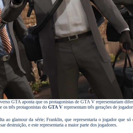
iverso GTA aponta que os protagonistas de GTA V representariam difer
 os três protagonistas do
GTA V
representam três gerações de jogadore
a ao glamour da série; Franklin, que representaria o jogador que só q
r destruição, e este representaria a maior parte dos jogadores.