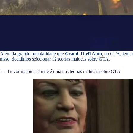
Além da grande popularidade que
Grand Theft Auto
, ou GTA, tem, 
nisso, decidimos selecionar 12 teorias malucas sobre GTA.
1 – Trevor matou sua mãe é uma das teorias malucas sobre GTA