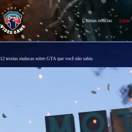
S
k
i
p
Últimas notícias
Listas
t
o
c
o
n
t
e
12 teorias malucas sobre GTA que você não sabia
n
t