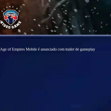
S
k
i
p
t
o
c
o
n
t
e
Age of Empires Mobile é anunciado com trailer de gameplay
n
t