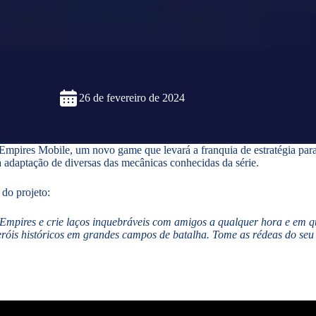
26 de fevereiro de 2024
mpires Mobile, um novo game que levará a franquia de estratégia para
adaptação de diversas das mecânicas conhecidas da série.
 do projeto:
res e crie laços inquebráveis ​​com amigos a qualquer hora e em qu
eróis históricos em grandes campos de batalha. Tome as rédeas do seu 