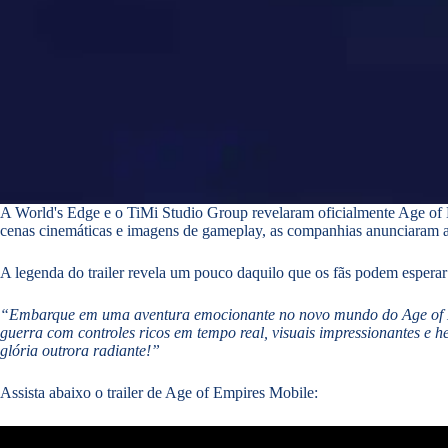
A World's Edge e o TiMi Studio Group revelaram oficialmente Age of E
cenas cinemáticas e imagens de gameplay, as companhias anunciaram a 
A legenda do trailer revela um pouco daquilo que os fãs podem esperar
“Embarque em uma aventura emocionante no novo mundo do Age of Empi
guerra com controles ricos em tempo real, visuais impressionantes e h
glória outrora radiante!”
Assista abaixo o trailer de Age of Empires Mobile: