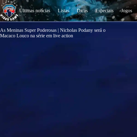
S
k
Últimas notícias
Listas
Dicas
Especiais
Jogos
i
p
t
o
As Meninas Super Poderosas | Nicholas Podany será o
c
Macaco Louco na série em live action
o
n
t
e
n
t