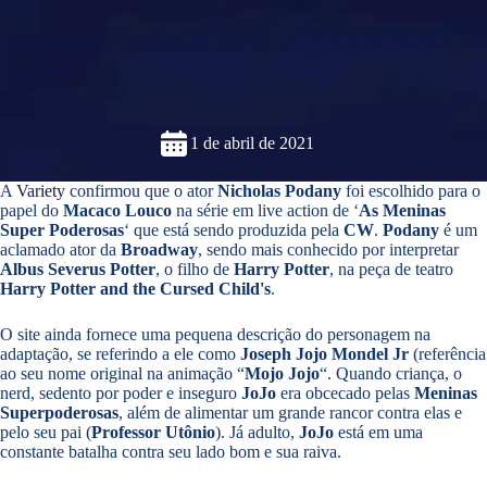
1 de abril de 2021
A
Variety
confirmou que o ator
Nicholas Podany
foi escolhido para o
papel do
Macaco Louco
na série em live action de ‘
As Meninas
Super Poderosas
‘ que está sendo produzida pela
CW
.
Podany
é um
aclamado ator da
Broadway
, sendo mais conhecido por interpretar
Albus Severus Potter
, o filho de
Harry Potter
, na peça de teatro
Harry Potter and the Cursed Child's
.
O site ainda fornece uma pequena descrição do personagem na
adaptação, se referindo a ele como
Joseph Jojo Mondel Jr
(referência
ao seu nome original na animação “
Mojo Jojo
“. Quando criança, o
nerd, sedento por poder e inseguro
JoJo
era obcecado pelas
Meninas
Superpoderosas
, além de alimentar um grande rancor contra elas e
pelo seu pai (
Professor Utônio
). Já adulto,
JoJo
está em uma
constante batalha contra seu lado bom e sua raiva.