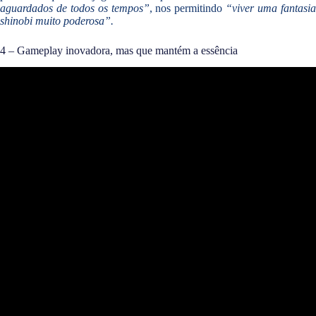
aguardados de todos os tempos”
, nos permitindo
“viver uma fantasi
shinobi muito poderosa”.
4 – Gameplay inovadora, mas que mantém a essência