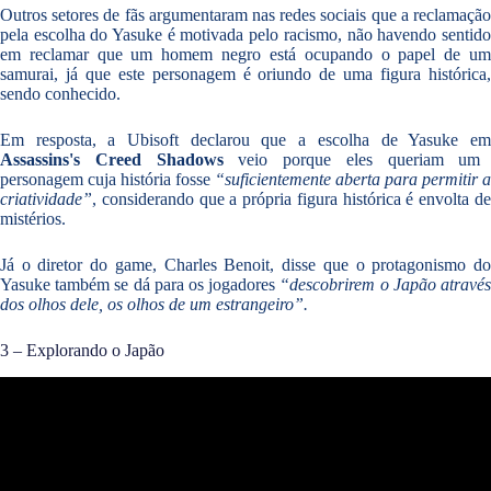
Outros setores de fãs argumentaram nas redes sociais que a reclamação
pela escolha do Yasuke é motivada pelo racismo, não havendo sentido
em reclamar que um homem negro está ocupando o papel de um
samurai, já que este personagem é oriundo de uma figura histórica,
sendo conhecido.
Em resposta, a Ubisoft declarou que a escolha de Yasuke em
Assassins's Creed Shadows
veio porque eles queriam um
personagem cuja história fosse
“suficientemente aberta para permitir a
criatividade”
, considerando que a própria figura histórica é envolta de
mistérios.
Já o diretor do game, Charles Benoit, disse que o protagonismo do
Yasuke também se dá para os jogadores
“descobrirem o Japão atravé
dos olhos dele, os olhos de um estrangeiro”.
3 – Explorando o Japão