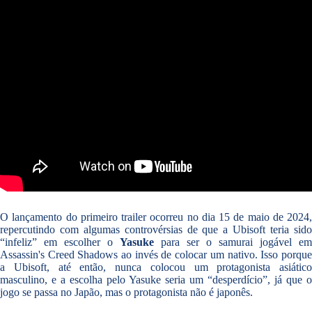
O lançamento do primeiro trailer ocorreu no dia 15 de maio de 2024,
repercutindo com algumas controvérsias de que a Ubisoft teria sido
“infeliz” em escolher o
Yasuke
para ser o samurai jogável em
Assassin's Creed Shadows ao invés de colocar um nativo. Isso porque
a Ubisoft, até então, nunca colocou um protagonista asiático
masculino, e a escolha pelo Yasuke seria um “desperdício”, já que o
jogo se passa no Japão, mas o protagonista não é japonês.