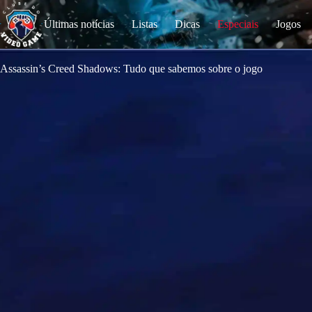
S
k
Últimas notícias
Listas
Dicas
Especiais
Jogos
i
p
t
o
Assassin’s Creed Shadows: Tudo que sabemos sobre o jogo
c
o
n
t
e
n
t