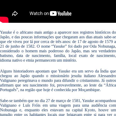
Yasuke é o africano mais antigo a aparecer nos registros históricos do
Japão, e das poucas informações que chegaram aos dias atuais sabe-se
que ele viveu por lá por cerca de três anos: de 17 de agosto de 1579 a
21 de junho de 1582. O nome “Yasuke” foi dado por Oda Nobunaga,
considerado o homem mais poderoso do Japão, mas seu verdadeiro
batismo, data de nascimento, família, local exato de nascimento,
idioma nativo e etnia permanecem um mistério.
Alguns historiadores apontam que Yasuke era um servo da Índia que
chegou ao Japão quando o missionário jesuíta italiano Alessandro
Valignano peregrinava o mundo para difundir o cristianismo. Já outros
afirmam que seu nascimento foi, provavelmente, ao leste da “África
Português”, na região que hoje é conhecida por Moçambique.
Sabe-se também que no dia 27 de março de 1581, Yasuke acompanhou
Valignano e Luís Fróis em uma viagem para uma audiência com
Nobunaga e, enquanto eles estavam na capital Kyoto, houve um
tumulto entre os habitantes locais que brigavam entre si para ver o