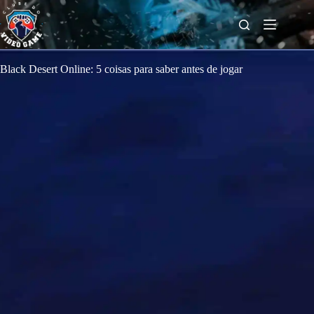
S
k
i
p
t
o
Black Desert Online: 5 coisas para saber antes de jogar
c
o
n
t
e
n
t