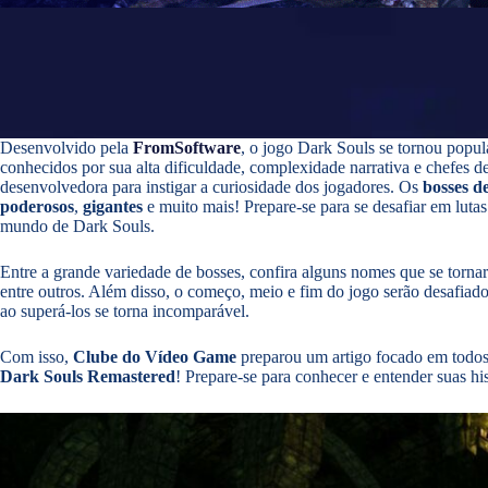
Desenvolvido pela
FromSoftware
, o jogo Dark Souls se tornou popu
conhecidos por sua alta dificuldade, complexidade narrativa e chefes d
desenvolvedora para instigar a curiosidade dos jogadores. Os
bosses d
poderosos
,
gigantes
e muito mais! Prepare-se para se desafiar em lutas
mundo de Dark Souls.
Entre a grande variedade de bosses, confira alguns nomes que se torn
entre outros. Além disso, o
começo, meio e fim do jogo serão desafiador
ao superá-los se torna incomparável.
Com isso,
Clube
do Vídeo Game
preparou um artigo focado em todos
Dark Souls Remastered
! Prepare-se para conhecer e entender suas his