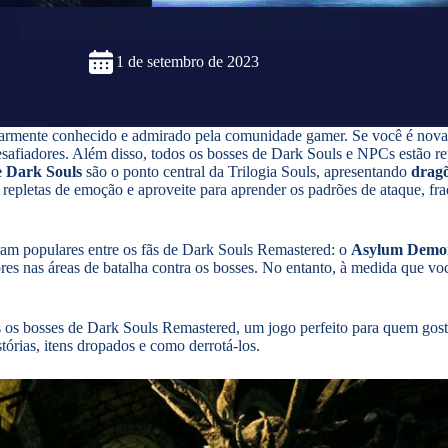
1 de setembro de 2023
larmente conhecido e admirado pela comunidade gamer. Se você é novat
esafiadores. Além disso, todos os bosses de Dark Souls e NPCs estão re
e Dark Souls
são o ponto central da Trilogia Souls, apresentando
drag
 repletas de emoção e aproveite para aprender os padrões de ataque, fr
aram populares entre os fãs de Dark Souls Remastered: o
Asylum Demon,
es nas áreas de batalha contra os bosses. No entanto, à medida que você
 os bosses de Dark Souls Remastered, um jogo perfeito para quem gost
tórias, itens dropados e como derrotá-los.