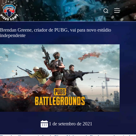
S
k
i
p
t
o
Brendan Greene, criador de PUBG, vai para novo estúdio
c
independente
o
n
t
e
n
t
1 de setembro de 2021