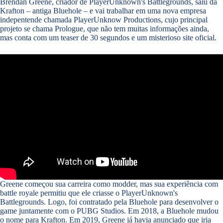
Brendan Greene, criador de PlayerUnknown's Battlegrounds, saiu da
Krafton – antiga Bluehole – e vai trabalhar em uma nova empresa
indepentende chamada PlayerUnknow Productions, cujo principal
projeto se chama Prologue, que não tem muitas informações ainda,
mas conta com um teaser de 30 segundos e um misterioso site oficial.
Greene começou sua carreira como modder, mas sua experiência com
battle royale permitiu que ele criasse o PlayerUnknown's
Battlegrounds. Logo, foi contratado pela Bluehole para desenvolver o
game juntamente com o PUBG Studios. Em 2018, a Bluehole mudou
o nome para Krafton. Em 2019, Greene já havia anunciado que iria