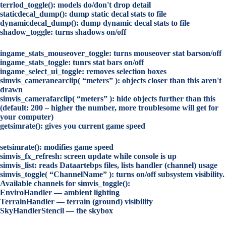
terrlod_toggle(): models do/don't drop detail
staticdecal_dump(): dump static decal stats to file
dynamicdecal_dump(): dump dynamic decal stats to file
shadow_toggle: turns shadows on/off
ingame_stats_mouseover_toggle: turns mouseover stat barson/off
ingame_stats_toggle: tunrs stat bars on/off
ingame_select_ui_toggle: removes selection boxes
simvis_cameranearclip( “meters” ): objects closer than this aren't
drawn
simvis_camerafarclip( “meters” ): hide objects further than this
(default: 200 – higher the number, more troublesome will get for
your computer)
getsimrate(): gives you current game speed
setsimrate(): modifies game speed
simvis_fx_refresh: screen update while console is up
simvis_list: reads Dataartebps files, lists handler (channel) usage
simvis_toggle( “ChannelName” ): turns on/off subsystem visibility.
Available channels for simvis_toggle():
EnviroHandler — ambient lighting
TerrainHandler — terrain (ground) visibility
SkyHandlerStencil — the skybox