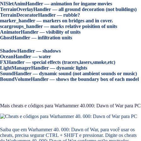
NISletAnimHandler — animation for ingame movies
TerrainOverlayHandler — all ground decoration (not buildings)
TerrainDecoratorHandler — rubble?
marker_handler — markers on bridges and in cover.
scargroups_handler — marks relative poisition of units
AnimatorHandler — visibility of units
GhostHandler — infiltration units
ShadowHandler — shadows
OceanHandler — water
FXHandler — special effects (tracers,lasers,smoke,etc)
LightManagerHandler — dynamic lights
SoundHandler — dynamic sound (not ambient sounds or music)
BoundVolumeHandler — shows the boundary box of each model
Mais cheats e códigos para Warhammer 40.000: Dawn of War para PC
Saiba que em Warhammer 40. 000: Dawn of War, para você usar os
cheats, precisa segurar CTRL + SHIFT e pressionar. Digite os cheats
de Warhammer 40. 000: Dawn of War conforme estão mostrados