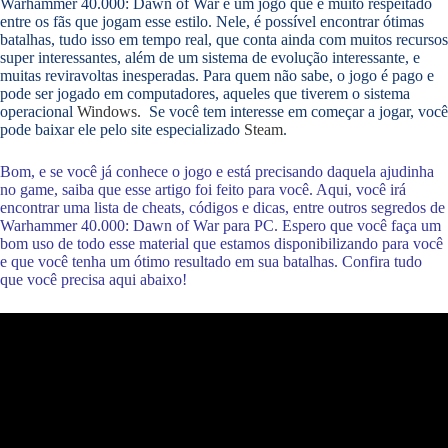
Warhammer 40.000: Dawn of War é um jogo que é muito respeitado
entre os fãs que jogam esse estilo. Nele, é possível encontrar ótimas
batalhas, tudo isso em tempo real, que conta ainda com muitos recursos
super interessantes, além de um sistema de evolução interessante, e
muitas reviravoltas inesperadas. Para quem não sabe, o jogo é pago e
pode ser jogado em computadores, aqueles que tiverem o sistema
operacional
Windows
.
Se você tem interesse em começar a jogar, você
pode baixar ele pelo site especializado
Steam
.
Bom, e se você já conhece o jogo e está precisando daquela ajudinha
no game, saiba que esse artigo foi feito para você. Aqui, você irá
encontrar uma lista de cheats, códigos e dicas, entre outros segredos de
Warhammer 40.000: Dawn of War
para PC. Espero que você faça um
bom uso de todo esse material que estamos disponibilizando para você
e que você tenha um ótimo resultado em sua batalhas. Confira tudo
que você precisa aqui abaixo!