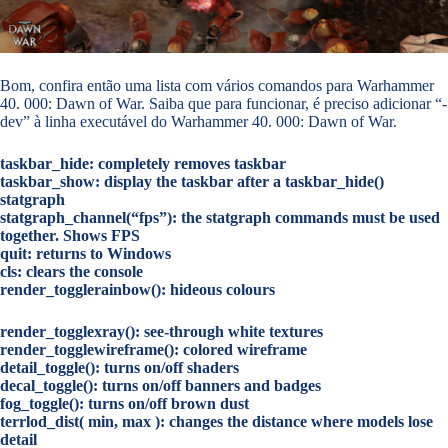
Bom, confira então uma lista com vários comandos para Warhammer
40. 000: Dawn of War. Saiba que para funcionar, é preciso adicionar “-
dev” à linha executável do Warhammer 40. 000: Dawn of War.
taskbar_hide: completely removes taskbar
taskbar_show: display the taskbar after a taskbar_hide()
statgraph
statgraph_channel(“fps”): the statgraph commands must be used
together. Shows FPS
quit: returns to Windows
cls: clears the console
render_togglerainbow(): hideous colours
render_togglexray(): see-through white textures
render_togglewireframe(): colored wireframe
detail_toggle(): turns on/off shaders
decal_toggle(): turns on/off banners and badges
fog_toggle(): turns on/off brown dust
terrlod_dist( min, max ): changes the distance where models lose
detail