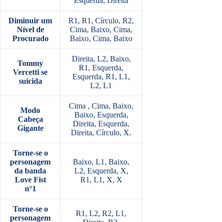
Esquerda, Direita
Diminuir um
R1, R1, Círculo, R2,
Nível de
Cima, Baixo, Cima,
Procurado
Baixo, Cima, Baixo
Direita, L2, Baixo,
Tommy
R1, Esquerda,
Vercetti se
Esquerda, R1, L1,
suicida
L2, L1
Cima , Cima, Baixo,
Modo
Baixo, Esquerda,
Cabeça
Direita, Esquerda,
Gigante
Direita, Círculo, X.
Torne-se o
personagem
Baixo, L1, Baixo,
da banda
L2, Esquerda, X,
Love Fist
R1, L1, X, X
n°1
Torne-se o
R1, L2, R2, L1,
personagem