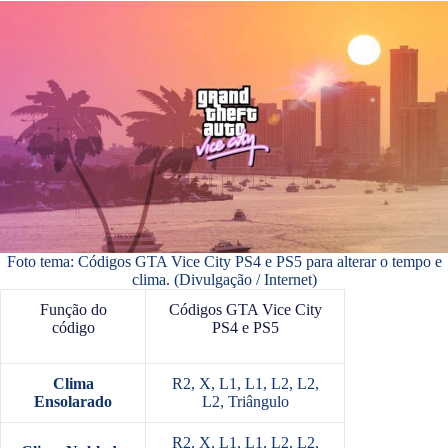
Foto tema: Códigos GTA Vice City PS4 e PS5 para alterar o tempo e
clima. (Divulgação / Internet)
Função do
Códigos GTA Vice City
código
PS4 e PS5
Clima
R2, X, L1, L1, L2, L2,
Ensolarado
L2, Triângulo
R2, X, L1, L1, L2, L2,