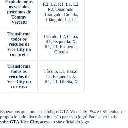
Explode todos
R2, L2, R1, L1, L2,
os veículos
R2, Quadrado,
próximos de
Triângulo, Círculo,
Tommy
Triângulo, L2, L1
Vercetti
Transforma
Círculo, L2, Cima,
todos os
R1, Esquerda, X,
veículos de
R1, L1, Esquerda,
Vice City na
Círculo
cor preto
Transforma
todos os
Círculo, L1, Baixo,
veículos de
L2, Esquerda, X,
Vice City na
R1, L1, Direita, X
cor rosa
Esperamos que todos os códigos GTA Vice City PS4 e PS5 tenham
proporcionado diversão e imersão para seu jogo! Para saber mais
sobre
GTA Vice City
,
acesse o site oficial do jogo.