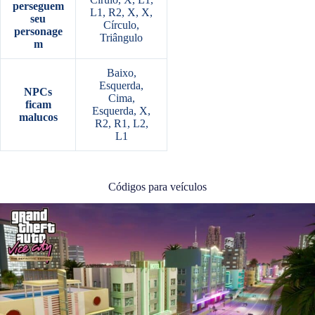
perseguem
L1, R2, X, X,
seu
Círculo,
personage
Triângulo
m
Baixo,
Esquerda,
NPCs
Cima,
ficam
Esquerda, X,
malucos
R2, R1, L2,
L1
Códigos para veículos