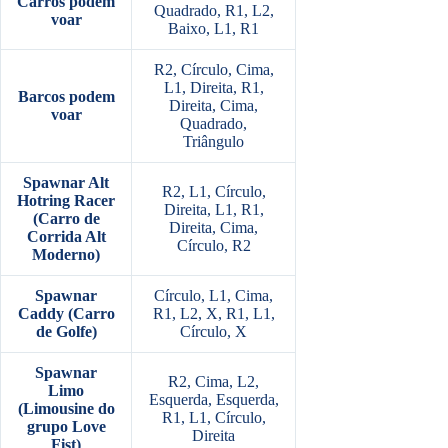
Carros podem
Quadrado, R1, L2,
voar
Baixo, L1, R1
R2, Círculo, Cima,
L1, Direita, R1,
Barcos podem
Direita, Cima,
voar
Quadrado,
Triângulo
Spawnar Alt
R2, L1, Círculo,
Hotring Racer
Direita, L1, R1,
(Carro de
Direita, Cima,
Corrida Alt
Círculo, R2
Moderno)
Spawnar
Círculo, L1, Cima,
Caddy (Carro
R1, L2, X, R1, L1,
de Golfe)
Círculo, X
Spawnar
R2, Cima, L2,
Limo
Esquerda, Esquerda,
(Limousine do
R1, L1, Círculo,
grupo Love
Direita
Fist)