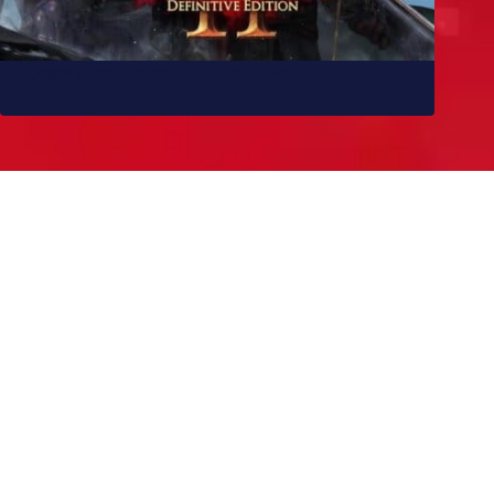
10 jogos parecidos com Baldur’s Gate 3