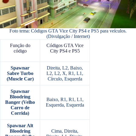
Foto tema: Códigos GTA Vice City PS4 e PS5 para veículos.
(Divulgação / Internet)
Função do
Códigos GTA Vice
código
City PS4 e PS5
Spawnar
Direita, L2, Baixo,
Sabre Turbo
L2, L2, X, R1, L1,
(Muscle Car)
Círculo, Esquerda
Spawnar
Bloodring
Baixo, R1, R1, L1,
Banger (Velho
Esquerda, Esquerda
Carro de
Corrida)
Spawnar Alt
Bloodring
Cima, Direita,