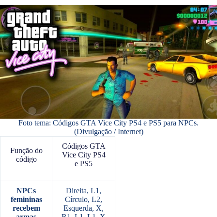
Foto tema: Códigos GTA Vice City PS4 e PS5 para NPCs.
(Divulgação / Internet)
Códigos GTA
Função do
Vice City PS4
código
e PS5
NPCs
Direita, L1,
femininas
Círculo, L2,
recebem
Esquerda, X,
armas
R1, L1, L1, X