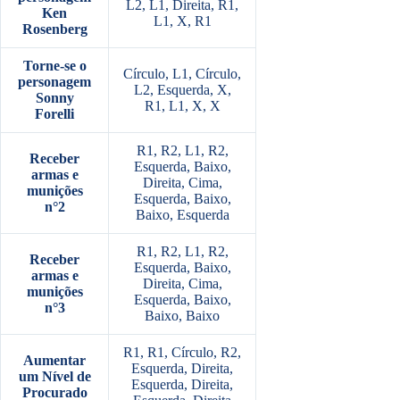
L2, L1, Direita, R1,
Ken
L1, X, R1
Rosenberg
Torne-se o
Círculo, L1, Círculo,
personagem
L2, Esquerda, X,
Sonny
R1, L1, X, X
Forelli
R1, R2, L1, R2,
Receber
Esquerda, Baixo,
armas e
Direita, Cima,
munições
Esquerda, Baixo,
n°2
Baixo, Esquerda
R1, R2, L1, R2,
Receber
Esquerda, Baixo,
armas e
Direita, Cima,
munições
Esquerda, Baixo,
n°3
Baixo, Baixo
R1, R1, Círculo, R2,
Aumentar
Esquerda, Direita,
um Nível de
Esquerda, Direita,
Procurado