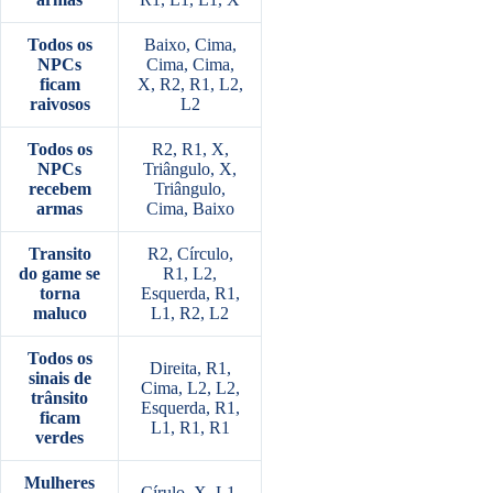
Todos os
Baixo, Cima,
NPCs
Cima, Cima,
ficam
X, R2, R1, L2,
raivosos
L2
Todos os
R2, R1, X,
NPCs
Triângulo, X,
recebem
Triângulo,
armas
Cima, Baixo
Transito
R2, Círculo,
do game se
R1, L2,
torna
Esquerda, R1,
maluco
L1, R2, L2
Todos os
Direita, R1,
sinais de
Cima, L2, L2,
trânsito
Esquerda, R1,
ficam
L1, R1, R1
verdes
Mulheres
Círulo, X, L1,