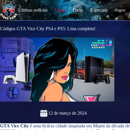
S
k
Últimas notícias
Listas
Dicas
Especiais
Jogos
i
p
t
o
Códigos GTA Vice City PS4 e PS5: Lista completa!
c
o
n
t
e
n
t
12 de março de 2024
GTA Vice City
é uma fictícia cidade inspirada em Miami da década de