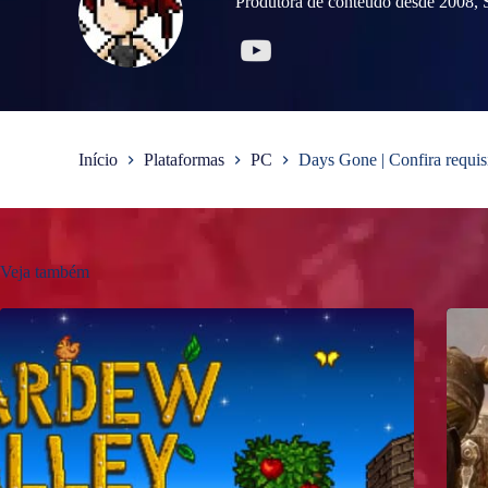
Produtora de conteúdo desde 2008, S
Início
Plataformas
PC
Days Gone | Confira requi
Veja também