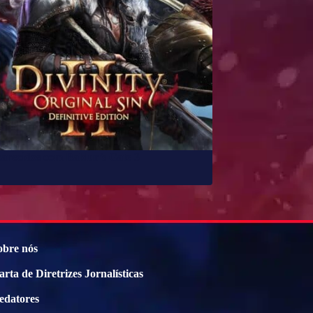
parecidos com Baldur’s Gate 3
obre nós
arta de Diretrizes Jornalísticas
edatores