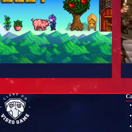
Como Stardew Valley foi feito?
10 
já
Ca