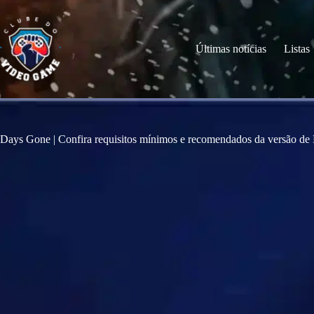
S
k
i
p
Últimas notícias
Listas
t
o
c
o
n
t
e
Days Gone | Confira requisitos mínimos e recomendados da versão de
n
t