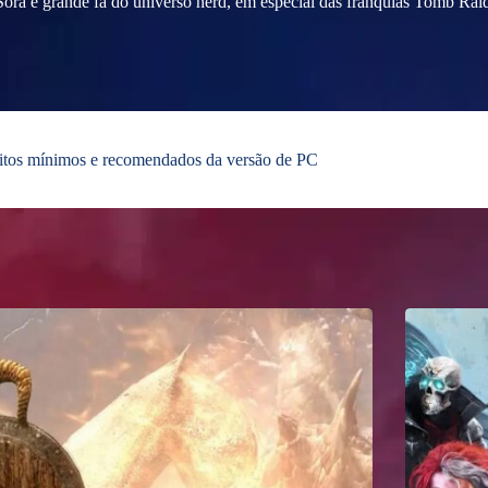
ora é grande fã do universo nerd, em especial das franquias Tomb Raid
sitos mínimos e recomendados da versão de PC