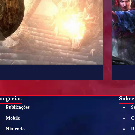
melhores mods de Skyrim para você experimentar
10 jogos 
tegorias
Sobre
Publicações
S
Mobile
C
Nintendo
R