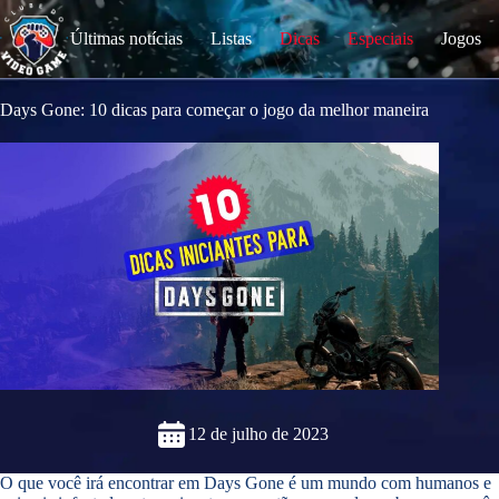
S
k
Últimas notícias
Listas
Dicas
Especiais
Jogos
i
p
t
o
Days Gone: 10 dicas para começar o jogo da melhor maneira
c
o
n
t
e
n
t
12 de julho de 2023
O que você irá encontrar em Days Gone é um mundo com humanos e