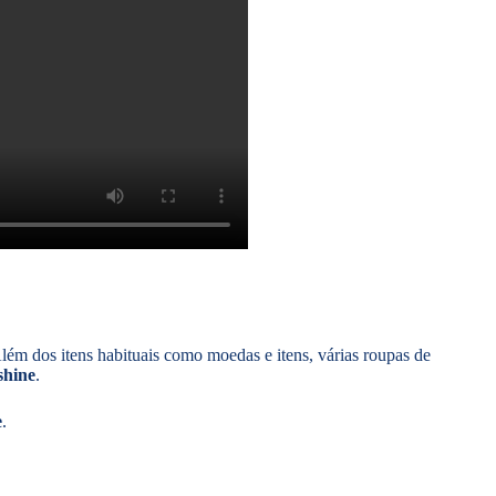
Além dos itens habituais como moedas e itens, várias roupas de
shine
.
e
.