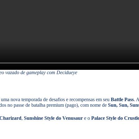
eo vazado de gameplay com Decidueye
uma nova temporada de desafios e recompensas em seu
Battle Pass
. 
ídos no passe de batalha premium (pago), com nome de
Sun, Sun, Sun
 Charizard
,
Sunshine Style do Venusaur
e o
Palace Style do Crustl