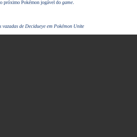
erá o próximo Pokémon jogável do
game
.
s vazadas de Decidueye em Pokémon Unite