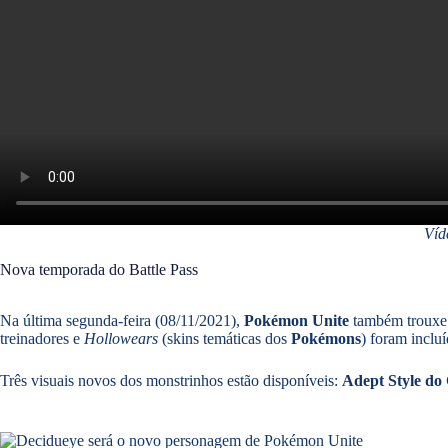
Víd
Nova temporada do Battle Pass
Na última segunda-feira (08/11/2021),
Pokémon Unite
também trouxe 
treinadores e
Hollowears
(skins temáticas dos
Pokémons
) foram inclu
Três visuais novos dos monstrinhos estão disponíveis:
Adept Style do