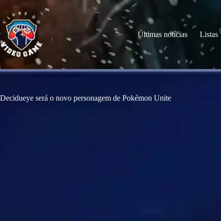
S
k
i
p
Últimas notícias
Listas
t
o
c
o
n
t
e
Decidueye será o novo personagem de Pokémon Unite
n
t