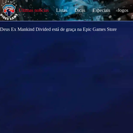
S
k
Últimas notícias
Listas
Dicas
Especiais
Jogos
i
p
t
o
Deus Ex Mankind Divided está de graça na Epic Games Store
c
o
n
t
e
n
t