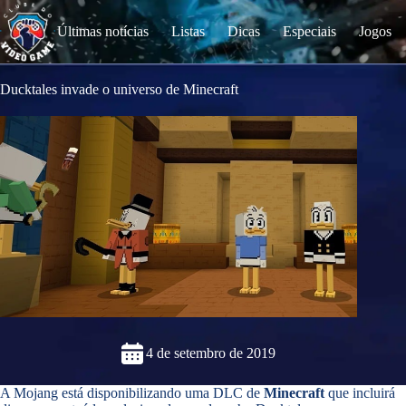
S
k
Últimas notícias
Listas
Dicas
Especiais
Jogos
i
p
t
o
Ducktales invade o universo de Minecraft
c
o
n
t
e
n
t
4 de setembro de 2019
A Mojang está disponibilizando uma DLC de
Minecraft
que incluirá