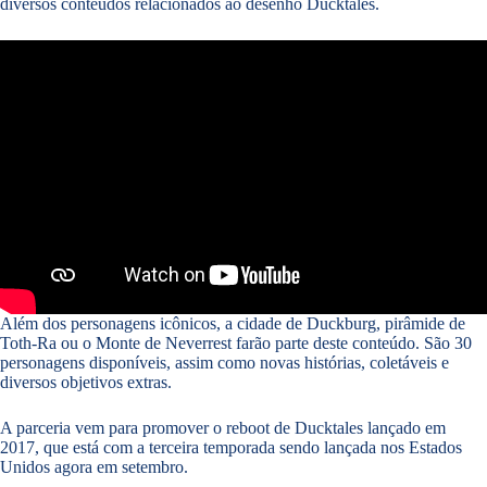
diversos conteúdos relacionados ao desenho Ducktales.
Além dos personagens icônicos, a cidade de Duckburg, pirâmide de
Toth-Ra ou o Monte de Neverrest farão parte deste conteúdo. São 30
personagens disponíveis, assim como novas histórias, coletáveis e
diversos objetivos extras.
A parceria vem para promover o reboot de Ducktales lançado em
2017, que está com a terceira temporada sendo lançada nos Estados
Unidos agora em setembro.