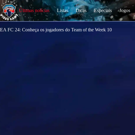
S
k
Últimas notícias
Listas
Dicas
Especiais
Jogos
i
p
t
o
EA FC 24: Conheça os jogadores do Team of the Week 10
c
o
n
t
e
n
t