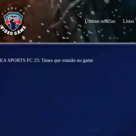
S
k
i
p
Últimas notícias
Listas
t
o
c
o
n
t
e
EA SPORTS FC 25: Times que estarão no game
n
t