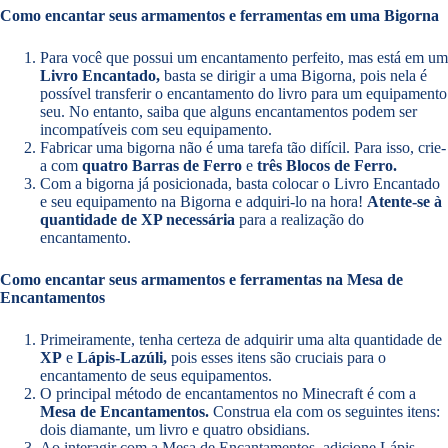
Como encantar seus armamentos e ferramentas em uma Bigorna
Para você que possui um encantamento perfeito, mas está em um
Livro Encantado,
basta se dirigir a uma Bigorna, pois nela é
possível transferir o encantamento do livro para um equipamento
seu. No entanto, saiba que alguns encantamentos podem ser
incompatíveis com seu equipamento.
Fabricar uma bigorna não é uma tarefa tão difícil. Para isso, crie-
a com
quatro Barras
de Ferro
e
três Blocos de Ferro.
Com a bigorna já posicionada, basta colocar o Livro Encantado
e seu equipamento na Bigorna e adquiri-lo na hora!
Atente-se à
quantidade de XP necessária
para a realização do
encantamento.
Como encantar seus armamentos e ferramentas na Mesa de
Encantamentos
Primeiramente, tenha certeza de adquirir uma alta quantidade de
XP
e
Lápis-Lazúli,
pois esses itens são cruciais para o
encantamento de seus equipamentos.
O principal método de encantamentos no Minecraft é com a
Mesa de Encantamentos.
Construa ela com os seguintes itens:
dois diamante, um livro e quatro obsidians.
Ao interagir com a Mesa de Encantamentos, adicione Lápis-