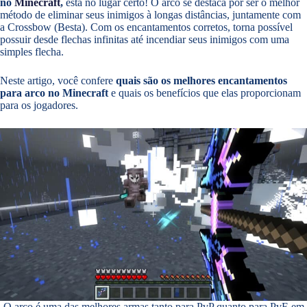
no
Minecraft
,
está no lugar certo! O arco se destaca por ser o melhor
método de eliminar seus inimigos à longas distâncias, juntamente com
a Crossbow (Besta). Com os encantamentos corretos, torna possível
possuir desde flechas infinitas até incendiar seus inimigos com uma
simples flecha.
Neste artigo, você confere
quais são os melhores encantamentos
para arco no Minecraft
e quais os benefícios que elas proporcionam
para os jogadores.
O arco é uma das melhores armas tanto para PvP quanto para PvE em