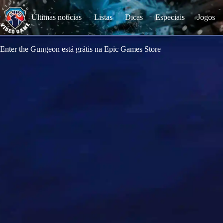
S
k
Últimas notícias
Listas
Dicas
Especiais
Jogos
i
p
t
o
Enter the Gungeon está grátis na Epic Games Store
c
o
n
t
e
n
t