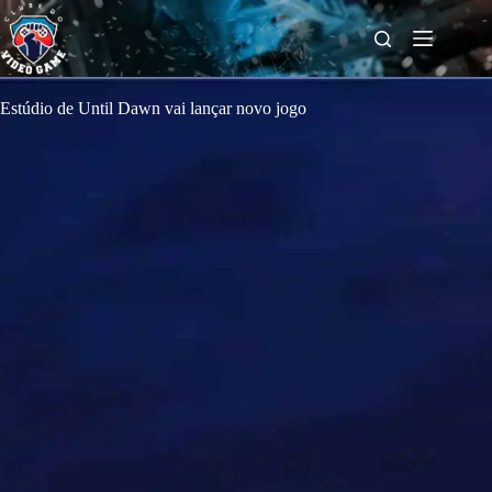
S
k
i
p
t
o
Estúdio de Until Dawn vai lançar novo jogo
c
o
n
t
e
n
t