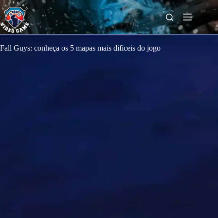
S
k
i
p
t
o
Fall Guys: conheça os 5 mapas mais difíceis do jogo
c
o
n
t
e
n
t