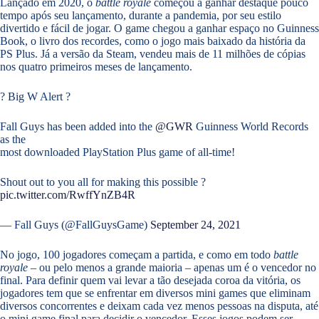
Lançado em 2020, o
battle royale
começou a ganhar destaque pouco
tempo após seu lançamento, durante a pandemia, por seu estilo
divertido e fácil de jogar. O game chegou a ganhar espaço no Guinness
Book, o livro dos recordes, como o jogo mais baixado da história da
PS Plus. Já a versão da Steam, vendeu mais de 11 milhões de cópias
nos quatro primeiros meses de lançamento.
? Big W Alert ?
Fall Guys has been added into the
@GWR
Guinness World Records
as the
most downloaded PlayStation Plus game of all-time!
Shout out to you all for making this possible ?
pic.twitter.com/RwffYnZB4R
— Fall Guys (@FallGuysGame)
September 24, 2021
No jogo, 100 jogadores começam a partida, e como em todo
battle
royale
– ou pelo menos a grande maioria – apenas um é o vencedor no
final. Para definir quem vai levar a tão desejada coroa da vitória, os
jogadores tem que se enfrentar em diversos mini games que eliminam
diversos concorrentes e deixam cada vez menos pessoas na disputa, até
o mini game final para decidir o vencedor. Esses jogos podem ser