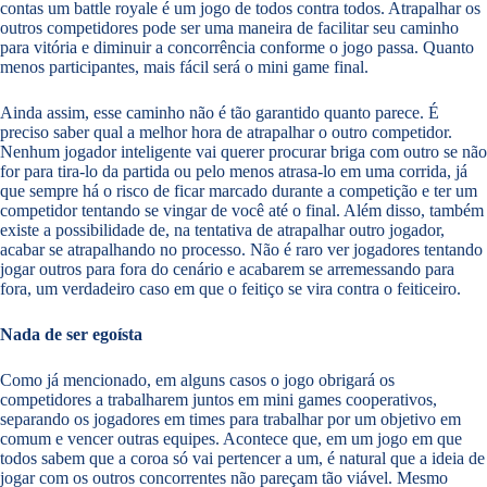
contas um battle royale é um jogo de todos contra todos. Atrapalhar os
outros competidores pode ser uma maneira de facilitar seu caminho
para vitória e diminuir a concorrência conforme o jogo passa. Quanto
menos participantes, mais fácil será o mini game final.
Ainda assim, esse caminho não é tão garantido quanto parece. É
preciso saber qual a melhor hora de atrapalhar o outro competidor.
Nenhum jogador inteligente vai querer procurar briga com outro se não
for para tira-lo da partida ou pelo menos atrasa-lo em uma corrida, já
que sempre há o risco de ficar marcado durante a competição e ter um
competidor tentando se vingar de você até o final. Além disso, também
existe a possibilidade de, na tentativa de atrapalhar outro jogador,
acabar se atrapalhando no processo. Não é raro ver jogadores tentando
jogar outros para fora do cenário e acabarem se arremessando para
fora, um verdadeiro caso em que o feitiço se vira contra o feiticeiro.
Nada de ser egoísta
Como já mencionado, em alguns casos o jogo obrigará os
competidores a trabalharem juntos em mini games cooperativos,
separando os jogadores em times para trabalhar por um objetivo em
comum e vencer outras equipes. Acontece que, em um jogo em que
todos sabem que a coroa só vai pertencer a um, é natural que a ideia de
jogar com os outros concorrentes não pareçam tão viável. Mesmo