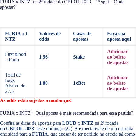
FURIA x INTZ na 2ª rodada do CBLOL 2023 – 1º split – Onde
apostar?
FURIA
x
I
Valores de
Casas de
Faça sua
NTZ
odds
apostas
aposta aqui
Adicionar
First blood
1.56
Stake
ao boleto
– Furia
de apostas
Total de
Adicionar
frags –
1.80
1xBet
ao boleto
Abaixo de
de apostas
27.5
As odds estão sujeitas a mudanças!
FURIA x INTZ – Qual aposta é mais recomendada para essa partida?
Confira as dicas de apostas para
LOUD
x
INTZ
na 2ª rodada
do
CBLOL 2023
neste domingo (22). A expectativa é de uma partida
one sided para a
FURIA
, que apesar de ter perdido na estreia tal como