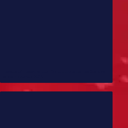
League of Legends: Confira o update de Lee Sin e as
skins Empíreas 2024