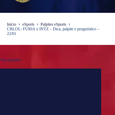
Início
eSports
Palpites eSports
CBLOL: FURIA x INTZ – Dica, palpite e prognóstico –
22/01
Veja também