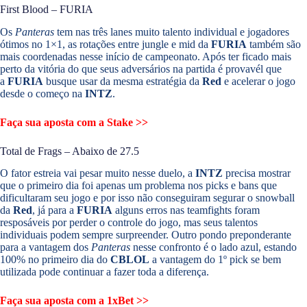
First Blood – FURIA
Os
Panteras
tem nas três lanes muito talento individual e jogadores
ótimos no 1×1, as rotações entre jungle e mid da
FURIA
também são
mais coordenadas nesse início de campeonato. Após ter ficado mais
perto da vitória do que seus adversários na partida é provavél que
a
FURIA
busque usar da mesma estratégia da
Red
e acelerar o jogo
desde o começo na
INTZ
.
Faça sua aposta com a Stake
>>
Total de Frags – Abaixo de 27.5
O fator estreia vai pesar muito nesse duelo, a
INTZ
precisa mostrar
que o primeiro dia foi apenas um problema nos picks e bans que
dificultaram seu jogo e por isso não conseguiram segurar o snowball
da
Red
, já para a
FURIA
alguns erros nas teamfights foram
resposáveis por perder o controle do jogo, mas seus talentos
individuais podem sempre surpreender. Outro pondo preponderante
para a vantagem dos
Panteras
nesse confronto é o lado azul, estando
100% no primeiro dia do
CBLOL
a vantagem do 1º pick se bem
utilizada pode continuar a fazer toda a diferença.
Faça sua aposta com a 1xBet
>>