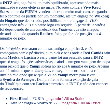
a
INTZ
seu jogo foi muito mais equilibrado, apresentando mais
qualidade e ações efetivas no mapa. No jogo contra a
Vivo Keyd
Stars
o time da
FURIA
vendeu a derrota muito mais caro, chegando a
ter o controle da partida por um momento, até um engage no
Wukong
do
Hugato
que deu errado, possibilitando o re-engage da
VKS
e
entregando três kills e o barão logo em seguida. A partir dai a vitória
foi dependendo de um comeback dos
Panteras
que não chegou,
desandando tudo quando
Redbert
foi pego fora de posição aos 41
minutos de jogo.
Os
Intrépidos
estrearam contra sua antiga equipe irmã, e não
começaram com o pé direito, num pick e bans onde a
Red Canids
saiu
com
Maokai
e
Lucian
o early game foi um pesadelo para a
INTZ
,
que só reagiu às ações adversárias, e ainda entregou vantagem de mapa
num pickoff que o
Yampi
sofreu no rio aos 6 minutos de jogo. Apenas
aos 11 minutos que os
Intrépidos
conseguiram encaixar uma call, um
dive no mid onde quase que a
VI
do
Yampi
morre para levar
a
Syndra
do
Avenger
. Dali pra frente foi uma exibição de gala
do
TitaN
que com seu
Lucian
aterrorizou a
INTZ
e não deu chances
de recuperação.
First Blood
– FURIA,
pagando 1.56 na Stake
Total de frags
– Abaixo de 27.5,
pagando 1.80 na 1xBet