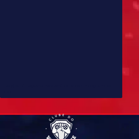
League of Legends receberá anticheat Vanguard em
maio