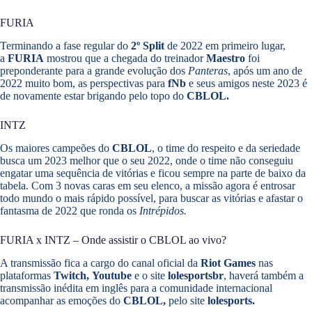
FURIA
Terminando a fase regular do
2º Split
de 2022 em primeiro lugar,
a
FURIA
mostrou que a chegada do treinador
Maestro
foi
preponderante para a grande evolução dos
Panteras
, após um ano de
2022 muito bom, as perspectivas para
f
Nb
e seus amigos neste 2023 é
de novamente estar brigando pelo topo do
CBLOL.
INTZ
Os maiores campeões do
CBLOL
, o time do respeito e da seriedade
busca um 2023 melhor que o seu 2022, onde o time não conseguiu
engatar uma sequência de vitórias e ficou sempre na parte de baixo da
tabela. Com 3 novas caras em seu elenco, a missão agora é entrosar
todo mundo o mais rápido possível, para buscar as vitórias e afastar o
fantasma de 2022 que ronda os
Intrépidos.
FURIA x INTZ – Onde assistir o CBLOL ao vivo?
A transmissão fica a cargo do canal oficial da
Riot Games
nas
plataformas
Twitch,
Youtube
e o site
lolesportsbr
, haverá também a
transmissão inédita em inglês para a comunidade internacional
acompanhar as emoções do
CBLOL,
pelo site
lolesports.