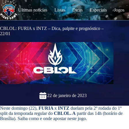
S
k
Últimas notícias
Listas
Dicas
Especiais
Jogos
i
p
t
o
CBLOL: FURIA x INTZ – Dica, palpite e prognóstico –
c
22/01
o
n
t
e
n
t
22 de janeiro de 2023
Neste domingo (22),
FURIA
x
INTZ
duelam pela 2º rodada do 1º
split da temporada regular do
CBLOL. A
partir das 14h (horário de
Brasília). Saiba como e onde apostar neste jogo.