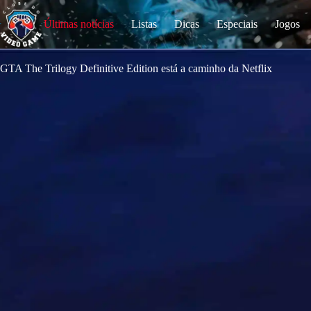
S
k
Últimas notícias
Listas
Dicas
Especiais
Jogos
i
p
t
o
GTA The Trilogy Definitive Edition está a caminho da Netflix
c
o
n
t
e
n
t