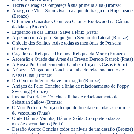
Teoria da Magia: Compareça à sua primeira aula (Bronze)
Atrasgo de Vida: Sobreviva ao ataque do trasgo em Hogsmeade
(Bronze)
O Primeiro Guardião: Conheça Charles Rookwood na Câmara
do Mapa (Bronze)
Erguendo-se das Cinzas: Salve a fênix (Prata)
Arpeando um Arpéu: Subjulgue o Senhor do Litoral (Bronze)
Oráculo dos Sonhos: Ative todas as memórias de Penseira
(Bronze)
Caçador de Relíquias: Use uma Relíquia da Morte (Bronze)
Ascensão e Queda das Artes das Trevas: Derrote Ranrok (Prata)
A Busca Por Conhecimento: Ganhe a Taça das Casas (Ouro)
A Gazela Vingadora: Conclua a linha de relacionamento de
Natsai Onai (Bronze)
Do Ovo ao Inferno: Salve um dragão (Bronze)
Amigos de Pelo: Conclua a linha de relacionamento de Poppy
Sweeting (Bronze)
Luz na Escuridão: Conclua a linha de relacionamento de
Sebastian Sallow (Bronze)
O Vôo Perfeito: Vença o tempo de Imelda em todas as corridas
de vassouras (Prata)
Onde Há uma Varinha, Há uma Saída: Complete todas as
missões secundárias (Prata)
Desafio Aceito: Conclua todos os níveis de um desafio (Bronze)