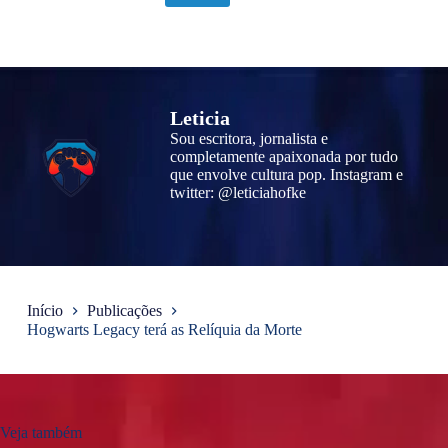
Leticia
Sou escritora, jornalista e
completamente apaixonada por tudo
que envolve cultura pop. Instagram e
twitter: @leticiahofke
Início
Publicações
Hogwarts Legacy terá as Relíquia da Morte
Veja também