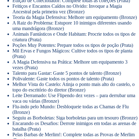
Edição de Colecionador: Complete todas as coleções (Prata)
Feitiços e Encantos Caídos no Olvido: Invoque a Magia
Ancestral pela primeira vez (Bronze)
Teoria da Magia Defensiva: Melhore um equipamento (Bronze)
A Raiz do Problema: Estupore 10 inimigos diferentes usando
uma mandrágora (Bronze)
Animais Fantásticos e Onde Habitam: Procrie todos os tipos de
criatura (Prata)
Poções Muy Potentes: Prepare todos os tipos de poção (Prata)
Mil Ervas e Fungos Mágicos: Cultive todos os tipos de planta
(Prata)
A Magia Defensiva na Prática: Melhore um equipamento 3
vezes (Prata)
Talento para Gastar: Gaste 5 pontos de talento (Bronze)
Polivalente: Gaste todos os pontos de talento (Prata)
Melhor Vista do Castelo: Atinja o ponto mais alto do castelo, o
topo do escritório do diretor (Bronze)
Leite Derramado: Use Flipendo dez vezes – para derrubar uma
vaca ou várias (Bronze)
Flu-indo pelo Mundo: Desbloqueie todas as Chamas de Flu
(Bronze)
Seguiu as Borboletas: Siga borboletas para um tesouro (Bronze)
Encarando os Desafios: Derrote inimigos em todas as arenas de
batalha (Prata)
Pelas Barbas de Merlim!: Complete todas as Provas de Merlim