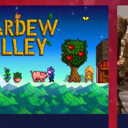
Como Stardew Valley foi feito?
10 
já