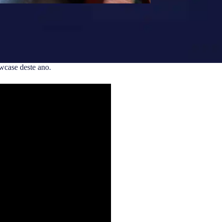
wcase deste ano
.