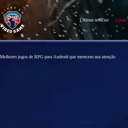
S
k
i
p
Últimas notícias
Listas
t
o
c
o
n
t
e
Melhores jogos de RPG para Android que merecem sua atenção
n
t