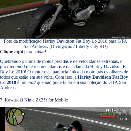
Foto da modificação Harley Davidson Fat Boy Lo 2010 para GTA
San Andreas. (Divulgação / Liberty City RU)
Clique aqui
para baixar!
Quebrando o clima de motos pesadas e de velocidades extremas, o
próximo
mod
que recomendamos é da aclamada Harley Davidson Fat
Boy Lo 2010! O motor e a aparência única da moto trás os olhares de
todos que estão em sua volta. Com isso, a
Harley Davidson Fat Boy
Lo 2010
é um
mod
que não pode faltar em sua coleção do GTA San
Andreas.
7. Kawasaki Ninja Zx25r for Mobile