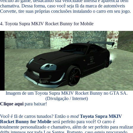
veículo ao game, destacando sua velocidade intensa e aparência bem
chamativa. Dessa forma, caso você seja fã da marca de automóveis
Corvette, tire suas próprias conclusões instalando o carro em seu jogo.
4. Toyota Supra MKIV Rocket Bunny for Mobile
Imagem de um Toyota Supra MKIV Rocket Bunny no GTA SA.
(Divulgação / Internet)
Clique aqui
para baixar!
Você é fã de carros tunados? Então o
mod
Toyota Supra MKIV
Rocket Bunny for Mobile
será perfeito para você! O carro é
totalmente personalizado e chamativo, além de ser perfeito para realizar
drifts intensos por toda Los Santos. Portanto, caso esteja procurando