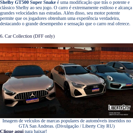
Shelby GT500 Super Snake
é uma modificação que trás o potente e
clássico Shelby ao seu jogo. O carro é extremamente estiloso e alcança
grandes velocidades nas estradas. Além disso, seu motor potente
permite que os jogadores obtenham uma experiência verdadeira,
destacando o grande desempenho e sensação que o carro real oferece.
6. Car Collection (DFF only)
Imagem de veículos de marcas populares de automóveis inseridos no
GTA San Andreas. (Divulgação / Liberty City RU)
Clique aqui
para baixar!