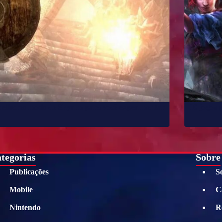
melhores mods de Skyrim para você experimentar
10 jogos 
tegorias
Sobre
Publicações
S
Mobile
C
Nintendo
R