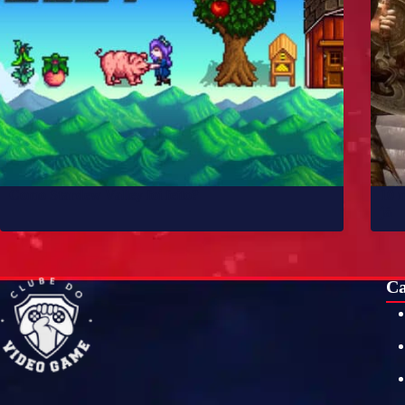
Como Stardew Valley foi feito?
10 
já
Ca