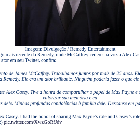
Imagem: Divulgação / Remedy Entertainment
jogo mais recente da Remedy, onde McCaffrey cedeu sua voz a Alex Ca
ator em seu Twitter, confira:
cimento de James McCaffrey. Trabalhamos juntos por mais de 25 anos. 
a Remedy. Ele era um ator brilhante. Ninguém poderia fazer o que ele 
e Alex Casey. Tive a honra de compartilhar o papel de Max Payne e o
valorizar sua memória e eu
s dele. Minhas profundas condolências à familia dele. Descanse em pa
Casey. I had the honor of sharing Max Payne’s role and Casey’s role 
2)
pic.twitter.com/XwzGoRfJdv