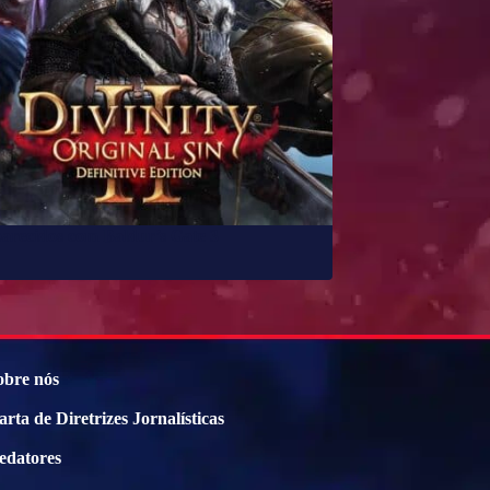
parecidos com Baldur’s Gate 3
obre nós
arta de Diretrizes Jornalísticas
edatores