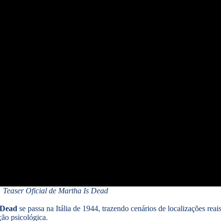
Teaser Oficial de Martha Is Dead
 Dead
se passa na Itália de 1944, trazendo cenários de localizações rea
ição psicológica.