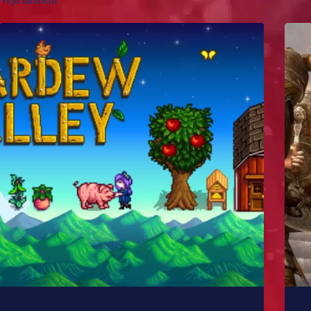
Como Stardew Valley foi feito?
10 
já