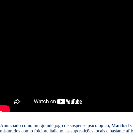
Anunciado como um grande jogo de suspense psicológico,
Martha Is
misturados com o folclore italiano, as superstições locais e bastante afl