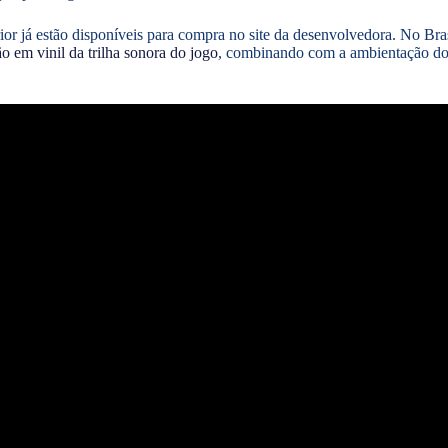
rior já estão disponíveis para compra no site da desenvolvedora. No Br
ão em vinil da trilha sonora do jogo
, combinando com a ambientação do