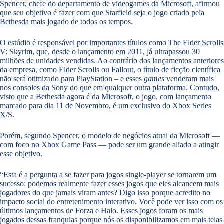
Spencer, chefe do departamento de videogames da Microsoft, afirmou
que seu objetivo é fazer com que Starfield seja o jogo criado pela
Bethesda mais jogado de todos os tempos.
O estúdio é responsável por importantes títulos como The Elder Scrolls
V: Skyrim, que, desde o lançamento em 2011, já ultrapassou 30
milhões de unidades vendidas. Ao contrário dos lançamentos anteriores
da empresa, como Elder Scrolls ou Fallout, o título de ficção científica
não será otimizado para PlayStation – e esses
games
venderam mais
nos consoles da Sony do que em qualquer outra plataforma. Contudo,
visto que a Bethesda agora é da Microsoft, o jogo, com lançamento
marcado para dia 11 de Novembro, é um exclusivo do Xbox Series
X/S.
Porém, segundo Spencer, o modelo de negócios atual da Microsoft —
com foco no Xbox Game Pass — pode ser um grande aliado a atingir
esse objetivo.
“Esta é a pergunta a se fazer para jogos single-player se tornarem um
sucesso: podemos realmente fazer esses jogos que eles alcancem mais
jogadores do que jamais viram antes? Digo isso porque acredito no
impacto social do entretenimento interativo. Você pode ver isso com os
últimos lançamentos de Forza e Halo. Esses jogos foram os mais
jogados dessas franquias porque nós os disponibilizamos em mais telas