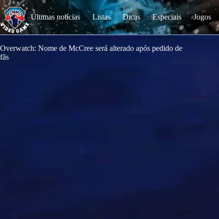
S
k
Últimas notícias
Listas
Dicas
Especiais
Jogos
i
p
t
o
Overwatch: Nome de McCree será alterado após pedido de
c
fãs
o
n
t
e
n
t