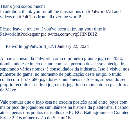
Thank you soooo much!
In addition, thank you for all the illustrations on
#PalworldArt
and
videos on
#PalClips
from all over the world!
Please leave a review if you've been enjoying your time in
Palworld!
#Pocketpair
pic.twitter.com/wyq5HlNDHZ
— Palworld (@Palworld_EN)
January 22, 2024
A marca consolida Palworld como o primeiro grande jogo de 2024,
dominando este início de ano com seu período de acesso antecipado,
superando vários nomes já consolidados da indústria. Isso é visível nos
números do game: no momento de publicação deste artigo, o título
conta com 1.577.680 jogadores simultâneos na Steam, superando seu
próprio recorde e sendo o jogo mais jogado do momento na plataforma
da Valve.
Vale pontuar que o jogo está na terceira posição geral entre jogos com
maior pico de jogadores simultâneos na história da plataforma, ficando
atrás apenas dos pontos mais altos de PUBG: Battlegrounds e Counter-
Strike 2. Os números são do
SteamDB
.