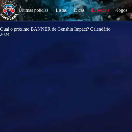
S
k
Últimas notícias
Listas
Dicas
Especiais
Jogos
i
p
t
o
Qual o próximo BANNER de Genshin Impact? Calendário
c
2024
o
n
t
e
n
t