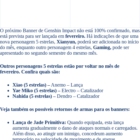
O próximo Banner de Genshin Impact não está 100% confirmado, mas
está prevista para ser lançada em
fevereiro.
Há indicações de que uma
nova personagem 5 estrelas,
Xianyun,
poderá ser adicionada no início
do mês, enquanto outro personagem 4 estrelas,
Gaming,
pode ser
apresentado no segundo semestre do mesmo mês.
Outros personagens 5 estrelas estão por voltar no mês de
fevereiro. Confira quais são:
Xiao (5 estrelas) –
Anemo – Lança
Yae Miko (5 estrelas) –
Electro – Catalizador
Nahida (5 estrelas) –
Dendro – Catalizador
Veja também os possíveis retornos de armas para os banners:
Lança de Jade Primitiva:
Quando equipada, esta lança
aumenta gradualmente o dano de ataques normais e carregados.
Além disso, ao atingir um inimigo, concedeum aumento
temporário na velocidade de movimento e de ataque.