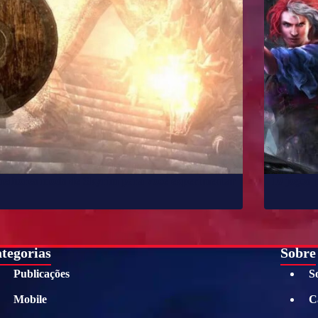
melhores mods de Skyrim para você experimentar
10 jogos 
tegorias
Sobre
Publicações
S
Mobile
C