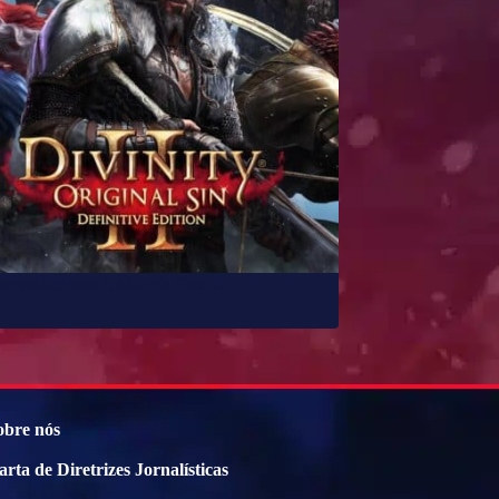
parecidos com Baldur’s Gate 3
obre nós
arta de Diretrizes Jornalísticas