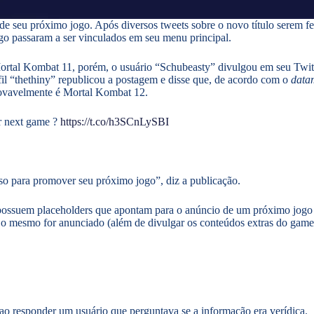
 de seu próximo jogo. Após diversos tweets sobre o novo título serem f
 passaram a ser vinculados em seu menu principal.
ortal Kombat 11, porém, o usuário “Schubeasty” divulgou em seu Twitt
fil “thethiny” republicou a postagem e disse que, de acordo com o
data
provavelmente é Mortal Kombat 12.
ir next game ?
https://t.co/h3SCnLySBI
so para promover seu próximo jogo”, diz a publicação.
 possuem placeholders que apontam para o anúncio de um próximo jogo 
o mesmo for anunciado (além de divulgar os conteúdos extras do game,
 ao responder um usuário que perguntava se a informação era verídica.