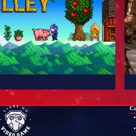
Como Stardew Valley foi feito?
10 
já
Ca