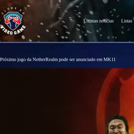
S
k
i
p
Últimas notícias
Listas
t
o
c
o
n
t
e
Próximo jogo da NetherRealm pode ser anunciado em MK11
n
t