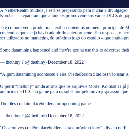
A NetherRealm Studios já está se preparando para iniciar a divulgação
Kombat 11 repararam que anúncios promovendo as várias DLCs do jogo
Já é comum ver a produtora a exibir conteúdos no menu principal de M
conteúdos que ele já havia adquirido anteriormente. Em resposta, o per
ser utilizados no marketing do próximo jogo do estúdio – que muito 
Some datamining happened and they're gonna use this to advertise the
— thethiny ? (@thethiny)
December 18, 2022
“Algum datamining aconteceu e eles (NetheRealm Studios) vão usar is
O perfil “thethiny” ainda afirma que os arquivos Mortal Kombat 11 já
anúncios de DLC do game para os substituir pelo novo jogo assim que 
The files contain placeholders for upcoming game
— thethiny ? (@thethiny)
December 18, 2022
“Os arquivos contêm placeholders para o próximo jogo”, disse o perfil