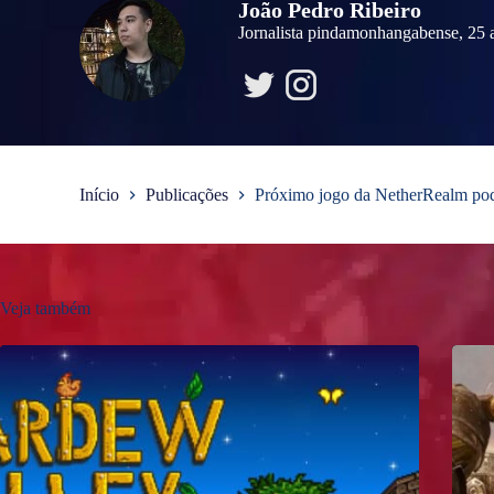
João Pedro Ribeiro
Jornalista pindamonhangabense, 25 a
Início
Publicações
Próximo jogo da NetherRealm po
Veja também