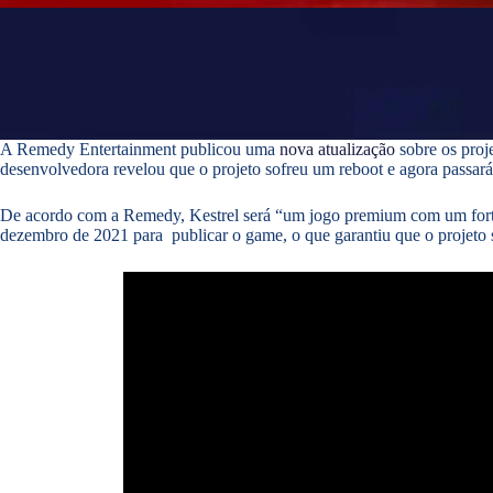
A Remedy Entertainment publicou uma
nova atualização
sobre os proj
desenvolvedora revelou que o projeto sofreu um reboot e agora passará
De acordo com a Remedy, Kestrel será “um jogo premium com um forte
dezembro de 2021 para publicar o game, o que garantiu que o projeto 