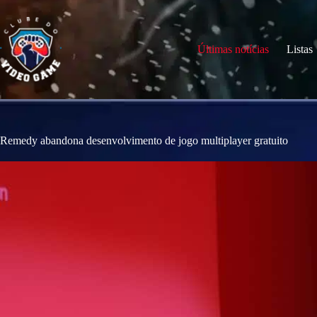
S
k
i
p
Últimas notícias
Listas
t
o
c
o
n
t
e
Remedy abandona desenvolvimento de jogo multiplayer gratuito
n
t