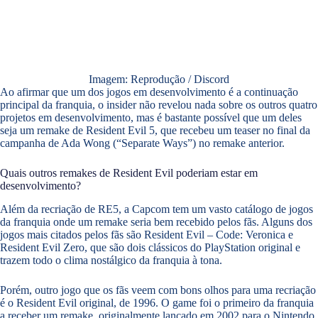
Imagem: Reprodução / Discord
Ao afirmar que um dos jogos em desenvolvimento é a continuação
principal da franquia, o insider não revelou nada sobre os outros quatro
projetos em desenvolvimento, mas é bastante possível que um deles
seja um remake de Resident Evil 5, que recebeu um teaser no final da
campanha de Ada Wong (“Separate Ways”) no remake anterior.
Quais outros remakes de Resident Evil poderiam estar em
desenvolvimento?
Além da recriação de RE5, a Capcom tem um vasto catálogo de jogos
da franquia onde um remake seria bem recebido pelos fãs. Alguns dos
jogos mais citados pelos fãs são Resident Evil – Code: Veronica e
Resident Evil Zero, que são dois clássicos do PlayStation original e
trazem todo o clima nostálgico da franquia à tona.
Porém, outro jogo que os fãs veem com bons olhos para uma recriação
é o Resident Evil original, de 1996. O game foi o primeiro da franquia
a receber um remake, originalmente lançado em 2002 para o Nintendo