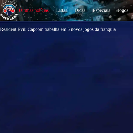
S
k
Últimas notícias
Listas
Dicas
Especiais
Jogos
i
p
t
o
Resident Evil: Capcom trabalha em 5 novos jogos da franquia
c
o
n
t
e
n
t