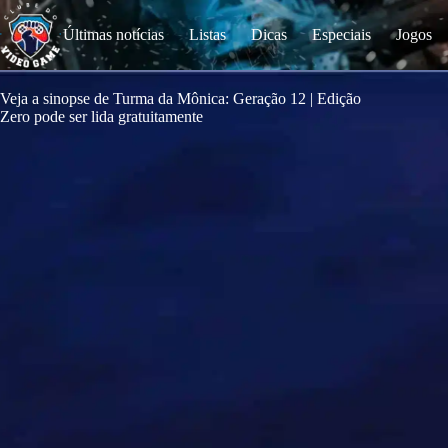
S
k
Últimas notícias
Listas
Dicas
Especiais
Jogos
i
p
t
o
Veja a sinopse de Turma da Mônica: Geração 12 | Edição
c
Zero pode ser lida gratuitamente
o
n
t
e
n
t