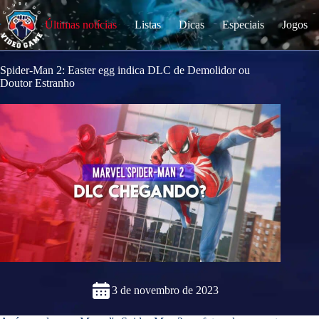
S
k
Últimas notícias
Listas
Dicas
Especiais
Jogos
i
p
t
o
Spider-Man 2: Easter egg indica DLC de Demolidor ou
c
Doutor Estranho
o
n
t
e
n
t
3 de novembro de 2023