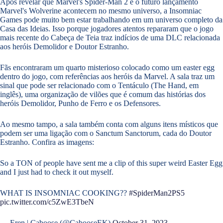
Após revelar que Marvel's Spider-Man 2 e o futuro lançamento
Marvel's Wolverine acontecem no mesmo universo, a Insomniac
Games pode muito bem estar trabalhando em um universo completo da
Casa das Ideias. Isso porque jogadores atentos repararam que o jogo
mais recente do Cabeça de Teia traz indícios de uma DLC relacionada
aos heróis Demolidor e Doutor Estranho.
Fãs encontraram um quarto misterioso colocado como um easter egg
dentro do jogo, com referências aos heróis da Marvel. A sala traz um
sinal que pode ser relacionado com o Tentáculo (The Hand, em
inglês), uma organização de vilões que é comum das histórias dos
heróis Demolidor, Punho de Ferro e os Defensores.
Ao mesmo tampo, a sala também conta com alguns itens místicos que
podem ser uma ligação com o Sanctum Sanctorum, cada do Doutor
Estranho. Confira as imagens:
So a TON of people have sent me a clip of this super weird Easter Egg
and I just had to check it out myself.
WHAT IS INSOMNIAC COOKING??
#SpiderMan2PS5
pic.twitter.com/c5ZwE3TbeN
— Eren | Caboose (@CabooseEK)
October 31, 2023