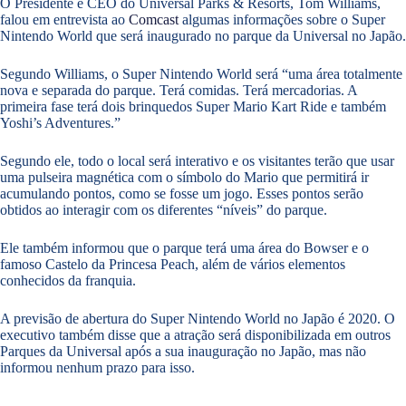
O Presidente e CEO do Universal Parks & Resorts, Tom Williams,
falou em entrevista ao
Comcast
algumas informações sobre o Super
Nintendo World que será inaugurado no parque da Universal no Japão.
Segundo Williams, o Super Nintendo World será “uma área totalmente
nova e separada do parque. Terá comidas. Terá mercadorias. A
primeira fase terá dois brinquedos Super Mario Kart Ride e também
Yoshi’s Adventures.”
Segundo ele, todo o local será interativo e os visitantes terão que usar
uma pulseira magnética com o símbolo do Mario que permitirá ir
acumulando pontos, como se fosse um jogo. Esses pontos serão
obtidos ao interagir com os diferentes “níveis” do parque.
Ele também informou que o parque terá uma área do Bowser e o
famoso Castelo da Princesa Peach, além de vários elementos
conhecidos da franquia.
A previsão de abertura do Super Nintendo World no Japão é 2020. O
executivo também disse que a atração será disponibilizada em outros
Parques da Universal após a sua inauguração no Japão, mas não
informou nenhum prazo para isso.