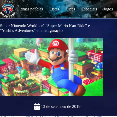
S
k
Últimas notícias
Listas
Dicas
Especiais
Jogos
i
p
t
o
Super Nintendo World terá “Super Mario Kart Ride” e
c
“Yoshi’s Adventures” em inauguração
o
n
t
e
n
t
13 de setembro de 2019