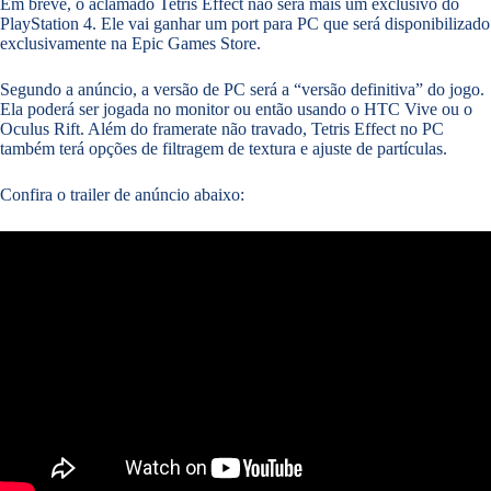
Em breve, o aclamado Tetris Effect não será mais um exclusivo do
PlayStation 4. Ele vai ganhar um port para PC que será disponibilizado
exclusivamente na Epic Games Store.
Segundo a anúncio, a versão de PC será a “versão definitiva” do jogo.
Ela poderá ser jogada no monitor ou então usando o HTC Vive ou o
Oculus Rift. Além do framerate não travado, Tetris Effect no PC
também terá opções de filtragem de textura e ajuste de partículas.
Confira o trailer de anúncio abaixo: