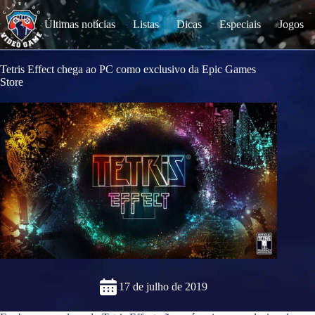
S
k
Últimas notícias
Listas
Dicas
Especiais
Jogos
i
p
t
o
Tetris Effect chega ao PC como exclusivo da Epic Games
c
Store
o
n
t
e
n
t
17 de julho de 2019