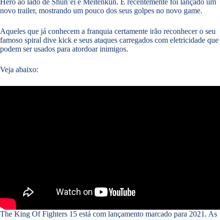
Hero ao lado de Shun’ei e Meitenkun. E recentemente foi lançado um
novo trailer, mostrando um pouco dos seus golpes no novo game.
Aqueles que já conhecem a franquia certamente irão reconhecer o seu
famoso spiral dive kick e seus ataques carregados com eletricidade que
podem ser usados para atordoar inimigos.
Veja abaixo:
The King Of Fighters 15 está com lançamento marcado para 2021. As