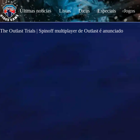
S
k
Últimas notícias
Listas
Dicas
Especiais
Jogos
i
p
t
o
The Outlast Trials | Spinoff multiplayer de Outlast é anunciado
c
o
n
t
e
n
t