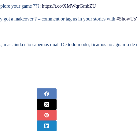
xplore your game ?‍??:
https://t.co/XMWqrGmbZU
ly got a makeover ? – comment or tag us in your stories with
#ShowUsY
s, mas ainda não sabemos qual. De todo modo, ficamos no aguardo de 