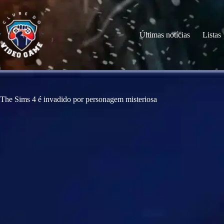
S
k
i
p
Últimas notícias
Listas
t
o
c
o
n
t
e
The Sims 4 é invadido por personagem misteriosa
n
t