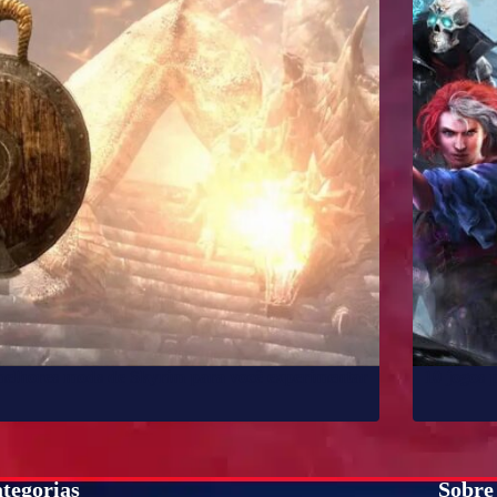
melhores mods de Skyrim para você experimentar
10 jogos 
tegorias
Sobre