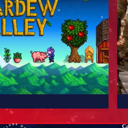
Como Stardew Valley foi feito?
10 
já
Ca