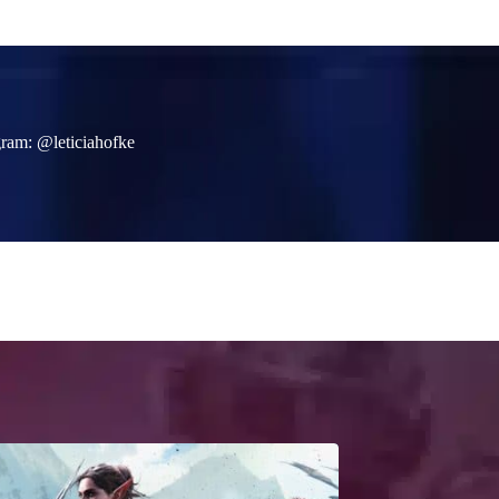
gram: @leticiahofke