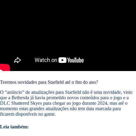
Teremos novidades para Starfield até o fim do ano?
O “anúncio” de atualizações para Starfield não é uma novidade, visto
que a Bethesda já havia prometido novos conteúdos para o jogo e a
DLC Shattered Skyes para chegar ao jogo durante 2024, mas até o
momento estas grandes atualizações não tem data marcada para
ficarem disponíveis no game.
Leia também: