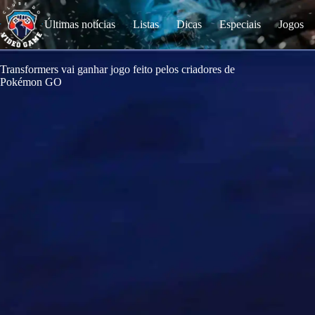
S
k
Últimas notícias
Listas
Dicas
Especiais
Jogos
i
p
t
o
Transformers vai ganhar jogo feito pelos criadores de
c
Pokémon GO
o
n
t
e
n
t