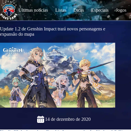
S
k
Últimas notícias
Listas
Dicas
Especiais
Jogos
i
p
t
o
Update 1.2 de Genshin Impact trará novos personagens e
c
expansão do mapa
o
n
t
e
n
t
14 de dezembro de 2020