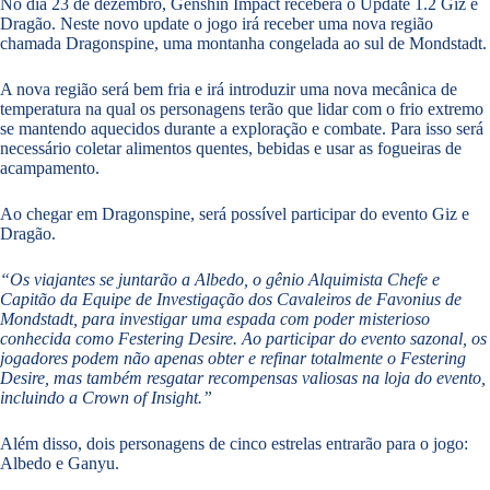
No dia 23 de dezembro, Genshin Impact receberá o Update 1.2 Giz e
Dragão. Neste novo update o jogo irá receber uma nova região
chamada Dragonspine, uma montanha congelada ao sul de Mondstadt.
A nova região será bem fria e irá introduzir uma nova mecânica de
temperatura na qual os personagens terão que lidar com o frio extremo
se mantendo aquecidos durante a exploração e combate. Para isso será
necessário coletar alimentos quentes, bebidas e usar as fogueiras de
acampamento.
Ao chegar em Dragonspine, será possível participar do evento Giz e
Dragão.
“Os viajantes se juntarão a Albedo, o gênio Alquimista Chefe e
Capitão da Equipe de Investigação dos Cavaleiros de Favonius de
Mondstadt, para investigar uma espada com poder misterioso
conhecida como Festering Desire. Ao participar do evento sazonal, os
jogadores podem não apenas obter e refinar totalmente o Festering
Desire, mas também resgatar recompensas valiosas na loja do evento,
incluindo a Crown of Insight.”
Além disso, dois personagens de cinco estrelas entrarão para o jogo:
Albedo e Ganyu.