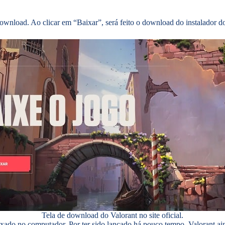
download. Ao clicar em “Baixar”, será feito o download do instalador d
Tela de download do Valorant no site oficial.
aixado no computador. Por ter sido lançado há pouco tempo, Valorant a