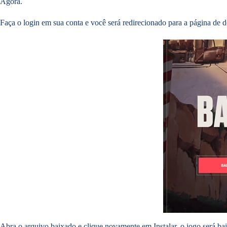
Agora.
Faça o login em sua conta e você será redirecionado para a página de 
Abra o arquivo baixado e clique novamente em Instalar, o jogo será b