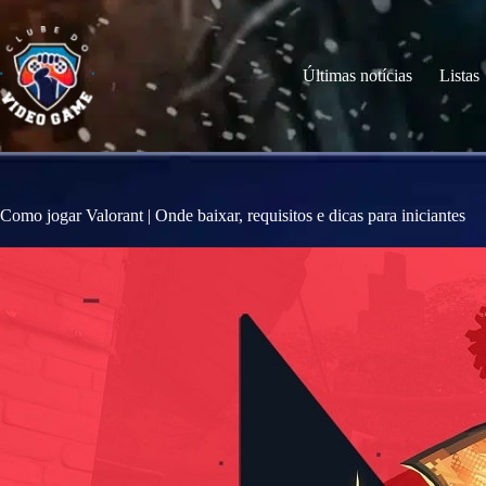
S
k
i
p
Últimas notícias
Listas
t
o
c
o
n
t
e
Como jogar Valorant | Onde baixar, requisitos e dicas para iniciantes
n
t