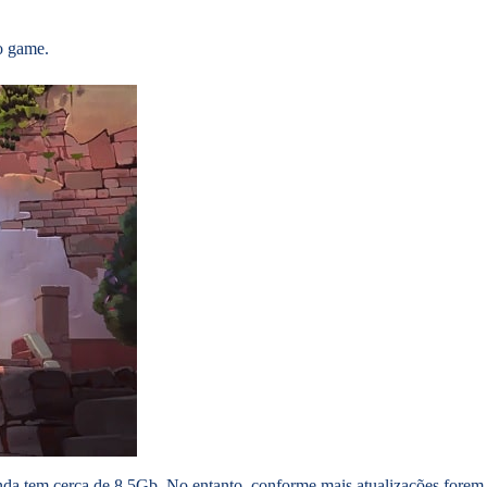
o game.
inda tem cerca de 8,5Gb. No entanto, conforme mais atualizações forem