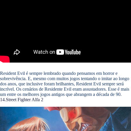
Resident Evil é sempre lembrado quando pensamos em horror e
sobrevivência. E, mesmo com muitos jogos tentando o imitar ao longo
dos anos, que inclusive foram brilhantes, Resident Evil sempre será
incrível. Os cenários de Residente Evil eram assustadores. Esse é mais
um entre os melhores jogos antigos que abrangem a década de 90.
14.Street Fighter Alfa 2