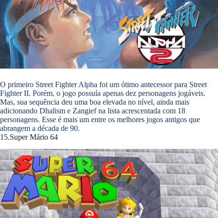
O primeiro Street Fighter Alpha foi um ótimo antecessor para Street
Fighter II. Porém, o jogo possuía apenas dez personagens jogáveis.
Mas, sua sequência deu uma boa elevada no nível, ainda mais
adicionando Dhalism e Zangief na lista acrescentada com 18
personagens. Esse é mais um entre os melhores jogos antigos que
abrangem a década de 90.
15.Super Mário 64