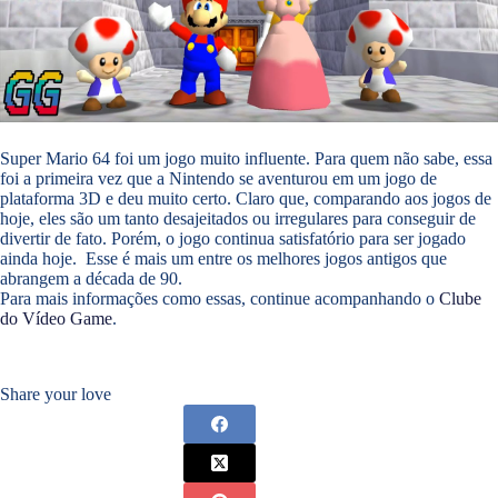
Super Mario 64 foi um jogo muito influente. Para quem não sabe, essa
foi a primeira vez que a Nintendo se aventurou em um jogo de
plataforma 3D e deu muito certo. Claro que, comparando aos jogos de
hoje, eles são um tanto desajeitados ou irregulares para conseguir de
divertir de fato. Porém, o jogo continua satisfatório para ser jogado
ainda hoje. Esse é mais um entre os melhores jogos antigos que
abrangem a década de 90.
Para mais informações como essas, continue acompanhando o
Clube
do Vídeo Game
.
Share your love