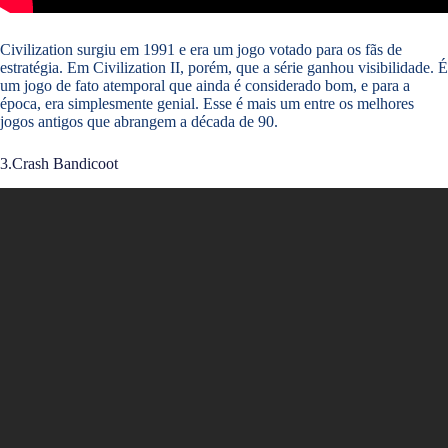
Civilization surgiu em 1991 e era um jogo votado para os fãs de
estratégia. Em Civilization II, porém, que a série ganhou visibilidade. É
um jogo de fato atemporal que ainda é considerado bom, e para a
época, era simplesmente genial. Esse é mais um entre os melhores
jogos antigos que abrangem a década de 90.
3.Crash Bandicoot