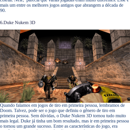
mais um entre os melhores jogos antigos que abrangem a década de
90.
6.Duke Nukem 3D
Quando falamos em jogos de tiro em primeira pessoa, lembramos de
Doom. Talvez, pode ser o jogo que definiu o gênero de tiro em
primeira pessoa. Sem dúvidas, o Duke Nukem 3D tornou tudo muito
mais legal. Duke já tinha um bom resultado, mas ir em primeira pessoa
o tornou um grande sucesso. Entre as características do jogo, era