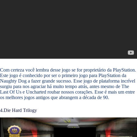
Com certeza você lembra desse jogo se for proprietário da PlayStation.
Este jogo é conhecido por ser o primeiro jogo para PlayStation da
Naughty Dog a fazer grande sucesso. Esse jogo de plataforma incrível
surgiu para nos agraciar há muito tempo atrás, antes mesmo de The
Last Of Us e Uncharted roubar nossos corações. Esse é mais um entre
os melhores jogos antigos que abrangem a década de 90.
4.Die Hard Trilogy