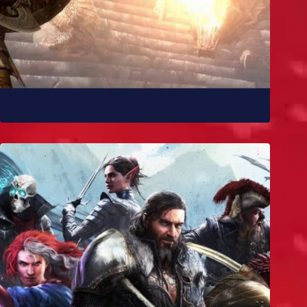
10 melhores mods de Skyrim para você experimentar
já