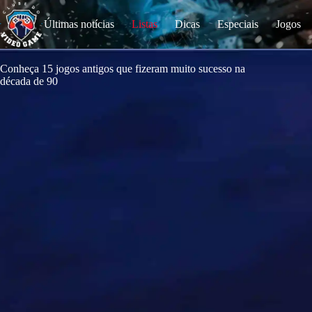
S
k
Últimas notícias
Listas
Dicas
Especiais
Jogos
i
p
t
o
Conheça 15 jogos antigos que fizeram muito sucesso na
c
década de 90
o
n
t
e
n
t