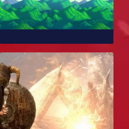
Como Stardew Valley foi feito?