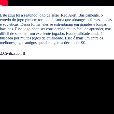
Este aqui foi a segundo jogo da série Red Alert. Basicamente, o
enredo do jogo gira em torno da história que abrange as forças aliadas
e soviéticas. Dessa forma, eles se enfrentaram em grandes e longas
batalhas. Esse jogo pode ser considerado muito fácil de aprender, mas
difícil de se tornar um excelente jogador. Essa qualidade ainda é
buscada por muitos jogos da atualidade. Esse é mais um entre os
melhores jogos antigos que abrangem a década de 90.
2.Civilization II