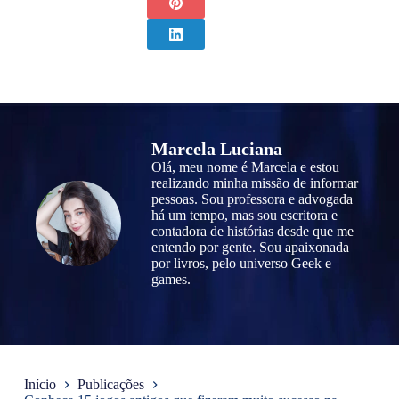
Marcela Luciana
Olá, meu nome é Marcela e estou
realizando minha missão de informar
pessoas. Sou professora e advogada
há um tempo, mas sou escritora e
contadora de histórias desde que me
entendo por gente. Sou apaixonada
por livros, pelo universo Geek e
games.
Início
Publicações