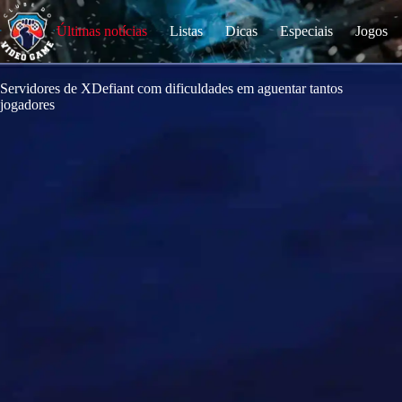
S
k
Últimas notícias
Listas
Dicas
Especiais
Jogos
i
p
t
o
Servidores de XDefiant com dificuldades em aguentar tantos
c
jogadores
o
n
t
e
n
t